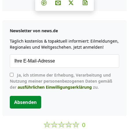
Teilen auf Facebook
Teilen auf Whatsapp
Teilen auf Telegram
Teilen auf Pinterest
Per E-Mail teilen
Post auf X
Newsletter abonni
Newsletter von news.de
Täglich kostenlos & topaktuell informiert: Eilmeldungen,
Regionales und Weltgeschehen. Jetzt anmelden!
Ja, ich stimme der Erhebung, Verarbeitung und
Nutzung meiner personenbezogenen Daten gemäß
der
ausführlichen Einwilligungserklärung
zu.
Absenden
0