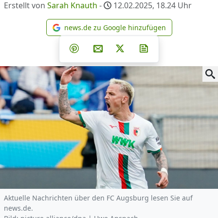
Erstellt von
Sarah Knauth
-
12.02.2025, 18.24
Uhr
news.de zu Google hinzufügen
news.de zu Google hinzufüg
Teilen auf Facebook
Teilen auf Whatsapp
Teilen auf Telegram
Teilen auf Pinterest
Per E-Mail teilen
Post auf X
Newsletter abonni
Aktuelle Nachrichten über den FC Augsburg lesen Sie auf
news.de.