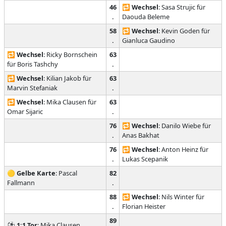
46
🔁
Wechsel
: Sasa Strujic für
.
Daouda Beleme
58
🔁
Wechsel
: Kevin Goden für
.
Gianluca Gaudino
🔁
Wechsel
: Ricky Bornschein
63
für Boris Tashchy
.
🔁
Wechsel
: Kilian Jakob für
63
Marvin Stefaniak
.
🔁
Wechsel
: Mika Clausen für
63
Omar Sijaric
.
76
🔁
Wechsel
: Danilo Wiebe für
.
Anas Bakhat
76
🔁
Wechsel
: Anton Heinz für
.
Lukas Scepanik
🟡
Gelbe Karte
: Pascal
82
Fallmann
.
88
🔁
Wechsel
: Nils Winter für
.
Florian Heister
89
⚽
1:1
Tor
: Mika Clausen