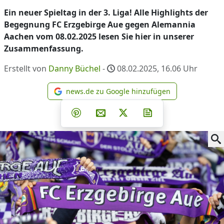
Ein neuer Spieltag in der 3. Liga! Alle Highlights der
Begegnung FC Erzgebirge Aue gegen Alemannia
Aachen vom 08.02.2025 lesen Sie hier in unserer
Zusammenfassung.
Erstellt von
Danny Büchel
-
08.02.2025, 16.06
Uhr
news.de zu Google hinzufügen
news.de zu Google hinzufüg
Teilen auf Facebook
Teilen auf Whatsapp
Teilen auf Telegram
Teilen auf Pinterest
Per E-Mail teilen
Post auf X
Newsletter abonni