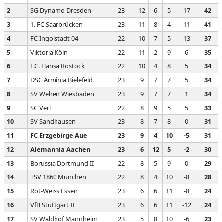
2
SG Dynamo Dresden
23
12
6
5
17
42
3
1. FC Saarbrücken
23
11
8
4
11
41
4
FC Ingolstadt 04
22
10
7
5
13
37
5
Viktoria Köln
22
11
2
9
6
35
6
F.C. Hansa Rostock
22
10
4
8
5
34
7
DSC Arminia Bielefeld
23
9
7
7
5
34
8
SV Wehen Wiesbaden
23
9
7
7
1
34
9
SC Verl
22
8
9
5
5
33
10
SV Sandhausen
23
8
7
8
0
31
11
FC Erzgebirge Aue
23
9
4
10
-5
31
12
Alemannia Aachen
23
6
12
5
-2
30
13
Borussia Dortmund II
22
8
5
9
0
29
14
TSV 1860 München
22
8
4
10
-8
28
15
Rot-Weiss Essen
23
6
6
11
-8
24
16
VfB Stuttgart II
23
6
6
11
-12
24
17
SV Waldhof Mannheim
23
5
8
10
-6
23