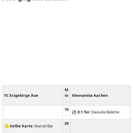
M
FC Erzgebirge Aue
in
Alemannia Aachen
.
10
⚽
0:1
Tor
: Daouda Beleme
.
26
🟡
Gelbe Karte
: Marcel Bär
.