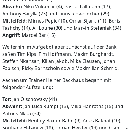
Abwehr:
Niko Vukancic (4), Pascal Fallmann (17),
Anthony Barylla (23) und Linus Rosenlöcher (29)
Mittelfeld:
Mirnes Pepic (10), Omar Sijaric (11), Boris
Tashchy (14), Ali Loune (30) und Marvin Stefaniak (34)
Angriff:
Marcel Bär (15)
Weiterhin im Aufgebot aber zunächst auf der Bank
saßen Tim Kips, Tim Hoffmann, Maxim Burghardt,
Steffen Nkansah, Kilian Jakob, Mika Clausen, Jonah
Fabisch, Ricky Bornschein sowie Maximilian Schmid.
Aachen um Trainer Heiner Backhaus begann mit
folgender Aufstellung:
Tor:
Jan Olschowsky (41)
Abwehr:
Jan-Luca Rumpf (13), Mika Hanraths (15) und
Patrick Nkoa (34)
Mittelfeld:
Bentley-Baxter Bahn (9), Anas Bakhat (10),
Soufiane El-Faouzi (18), Florian Heister (19) und Gianluca