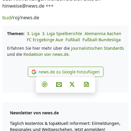
hinweise@news.de +++
bud
/roj/news.de
Themen:
3. Liga
3. Liga Spielberichte
Alemannia Aachen
FC Erzgebirge Aue
Fußball
Fußball-Bundesliga
Erfahren Sie hier mehr über die
journalistischen Standards
und die
Redaktion von news.de.
news.de zu Google hinzufügen
news.de zu Google hinzufüg
Teilen auf Facebook
Teilen auf Whatsapp
Teilen auf Telegram
Teilen auf Pinterest
Per E-Mail teilen
Post auf X
Newsletter abonni
Newsletter von news.de
Täglich kostenlos & topaktuell informiert: Eilmeldungen,
Regionales und Weltgeschehen. Jetzt anmelden!