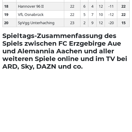
18
Hannover 96 II
22
6
4
12
-11
22
19
VfL Osnabrück
22
5
7
10
-12
22
20
SpVgg Unterhaching
23
2
9
12
-20
15
Spieltags-Zusammenfassung des
Spiels zwischen FC Erzgebirge Aue
und Alemannia Aachen und aller
weiteren Spiele online und im TV bei
ARD, Sky, DAZN und co.