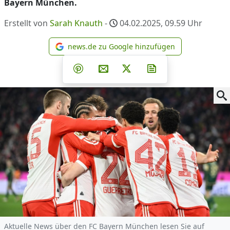
Bayern München.
Erstellt von
Sarah Knauth
-
04.02.2025, 09.59
Uhr
news.de zu Google hinzufügen
news.de zu Google hinzufüg
Teilen auf Facebook
Teilen auf Whatsapp
Teilen auf Telegram
Teilen auf Pinterest
Per E-Mail teilen
Post auf X
Newsletter abonni
Aktuelle News über den FC Bayern München lesen Sie auf