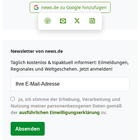
news.de zu Google hinzufügen
news.de zu Google hinzufüg
Teilen auf Facebook
Teilen auf Whatsapp
Teilen auf Telegram
Teilen auf Pinterest
Per E-Mail teilen
Post auf X
Newsletter abonni
Newsletter von news.de
Täglich kostenlos & topaktuell informiert: Eilmeldungen,
Regionales und Weltgeschehen. Jetzt anmelden!
Ja, ich stimme der Erhebung, Verarbeitung und
Nutzung meiner personenbezogenen Daten gemäß
der
ausführlichen Einwilligungserklärung
zu.
Absenden