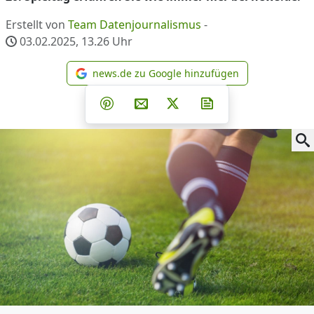
Erstellt von
Team Datenjournalismus
-
03.02.2025, 13.26
Uhr
news.de zu Google hinzufügen
news.de zu Google hinzufüg
Teilen auf Facebook
Teilen auf Whatsapp
Teilen auf Telegram
Teilen auf Pinterest
Per E-Mail teilen
Post auf X
Newsletter abonni