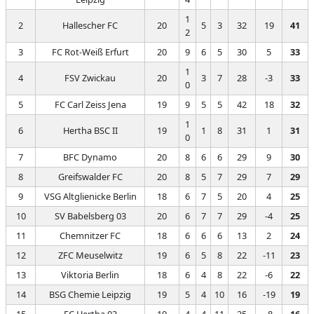
1
2
Hallescher FC
20
5
3
32
19
41
2
3
FC Rot-Weiß Erfurt
20
9
6
5
30
5
33
1
4
FSV Zwickau
20
3
7
28
-3
33
0
5
FC Carl Zeiss Jena
19
9
5
5
42
18
32
1
6
Hertha BSC II
19
1
8
31
1
31
0
7
BFC Dynamo
20
8
6
6
29
9
30
8
Greifswalder FC
20
8
5
7
29
7
29
9
VSG Altglienicke Berlin
18
6
7
5
20
4
25
10
SV Babelsberg 03
20
6
7
7
29
-4
25
11
Chemnitzer FC
18
6
6
6
13
2
24
12
ZFC Meuselwitz
19
6
5
8
22
-11
23
13
Viktoria Berlin
18
6
4
8
22
-6
22
14
BSG Chemie Leipzig
19
5
4
10
16
-19
19