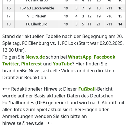
15
FC Hertha 03
19
4
4
11
25
-8
16
16
FSV 63 Luckenwalde
19
3
7
9
18
-11
16
17
VFC Plauen
19
4
3
12
19
-16
15
18
FC Eilenburg
19
3
5
11
21
-11
14
Stand der aktuellen Tabelle nach der Begegnung am 20.
Spieltag, FC Eilenburg vs. 1. FC Lok (Start war 02.02.2025,
13:00 Uhr).
Folgen Sie
News.de
schon bei
WhatsApp
,
Facebook
,
Twitter
,
Pinterest
und
YouTube
? Hier finden Sie
brandheiße News, aktuelle Videos und den direkten
Draht zur Redaktion.
+++ Redaktioneller Hinweis: Dieser
Fußball
-Bericht
wurde auf der Basis aktueller Daten des Deutschen
Fußballbundes (DFB) generiert und wird nach Abpfiff mit
allen Infos zum Spiel aktualisiert. Bei Fragen oder
Anmerkungen wenden Sie sich bitte an
hinweise@news.de +++