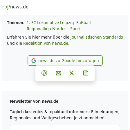
roj
/news.de
Themen:
1. FC Lokomotive Leipzig
Fußball
Regionalliga Nordost
Sport
Erfahren Sie hier mehr über die
journalistischen Standards
und die
Redaktion von news.de.
news.de zu Google hinzufügen
news.de zu Google hinzufüg
Teilen auf Facebook
Teilen auf Whatsapp
Teilen auf Telegram
Teilen auf Pinterest
Per E-Mail teilen
Post auf X
Newsletter abonni
Newsletter von news.de
Täglich kostenlos & topaktuell informiert: Eilmeldungen,
Regionales und Weltgeschehen. Jetzt anmelden!