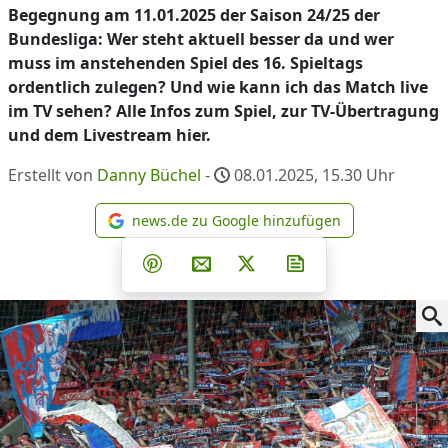
Begegnung am 11.01.2025 der Saison 24/25 der
Bundesliga: Wer steht aktuell besser da und wer
muss im anstehenden Spiel des 16. Spieltags
ordentlich zulegen? Und wie kann ich das Match live
im TV sehen? Alle Infos zum Spiel, zur TV-Übertragung
und dem Livestream hier.
Erstellt von
Danny Büchel
-
08.01.2025, 15.30
Uhr
news.de zu Google hinzufügen
news.de zu Google hinzufüg
Teilen auf Facebook
Teilen auf Whatsapp
Teilen auf Telegram
Teilen auf Pinterest
Per E-Mail teilen
Post auf X
Newsletter abonni