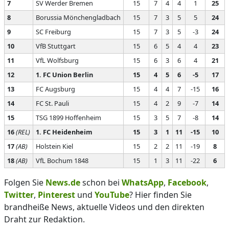
7
SV Werder Bremen
15
7
4
4
1
25
8
Borussia Mönchengladbach
15
7
3
5
5
24
9
SC Freiburg
15
7
3
5
-3
24
10
VfB Stuttgart
15
6
5
4
4
23
11
VfL Wolfsburg
15
6
3
6
4
21
12
1. FC Union Berlin
15
4
5
6
-5
17
13
FC Augsburg
15
4
4
7
-15
16
14
FC St. Pauli
15
4
2
9
-7
14
15
TSG 1899 Hoffenheim
15
3
5
7
-8
14
16
(REL)
1. FC Heidenheim
15
3
1
11
-15
10
17
(AB)
Holstein Kiel
15
2
2
11
-19
8
18
(AB)
VfL Bochum 1848
15
1
3
11
-22
6
Folgen Sie
News.de
schon bei
WhatsApp
,
Facebook
,
Twitter
,
Pinterest
und
YouTube
? Hier finden Sie
brandheiße News, aktuelle Videos und den direkten
Draht zur Redaktion.