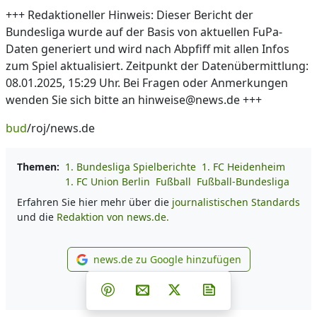
+++ Redaktioneller Hinweis: Dieser Bericht der
Bundesliga wurde auf der Basis von aktuellen FuPa-
Daten generiert und wird nach Abpfiff mit allen Infos
zum Spiel aktualisiert. Zeitpunkt der Datenübermittlung:
08.01.2025, 15:29 Uhr. Bei Fragen oder Anmerkungen
wenden Sie sich bitte an hinweise@news.de +++
bud
/roj/news.de
Themen:
1. Bundesliga Spielberichte
1. FC Heidenheim
1. FC Union Berlin
Fußball
Fußball-Bundesliga
Erfahren Sie hier mehr über die
journalistischen Standards
und die
Redaktion von news.de.
news.de zu Google hinzufügen
news.de zu Google hinzufüg
Teilen auf Facebook
Teilen auf Whatsapp
Teilen auf Telegram
Teilen auf Pinterest
Per E-Mail teilen
Post auf X
Newsletter abonni