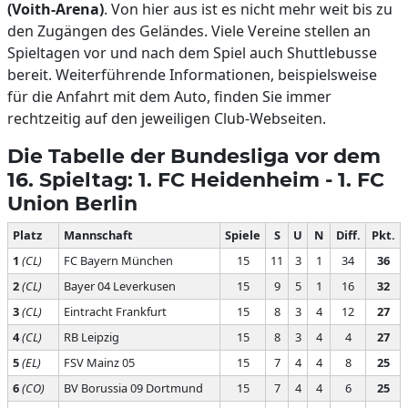
(Voith-Arena)
. Von hier aus ist es nicht mehr weit bis zu
den Zugängen des Geländes. Viele Vereine stellen an
Spieltagen vor und nach dem Spiel auch Shuttlebusse
bereit. Weiterführende Informationen, beispielsweise
für die Anfahrt mit dem Auto, finden Sie immer
rechtzeitig auf den jeweiligen Club-Webseiten.
Die Tabelle der Bundesliga vor dem
16. Spieltag: 1. FC Heidenheim - 1. FC
Union Berlin
Platz
Mannschaft
Spiele
S
U
N
Diff.
Pkt.
1
(CL)
FC Bayern München
15
11
3
1
34
36
2
(CL)
Bayer 04 Leverkusen
15
9
5
1
16
32
3
(CL)
Eintracht Frankfurt
15
8
3
4
12
27
4
(CL)
RB Leipzig
15
8
3
4
4
27
5
(EL)
FSV Mainz 05
15
7
4
4
8
25
6
(CO)
BV Borussia 09 Dortmund
15
7
4
4
6
25