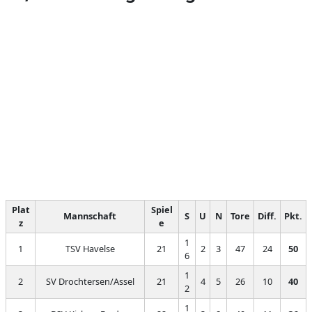
Plat
Spiel
Mannschaft
S
U
N
Tore
Diff.
Pkt.
z
e
1
1
TSV Havelse
21
2
3
47
24
50
6
1
2
SV Drochtersen/Assel
21
4
5
26
10
40
2
1