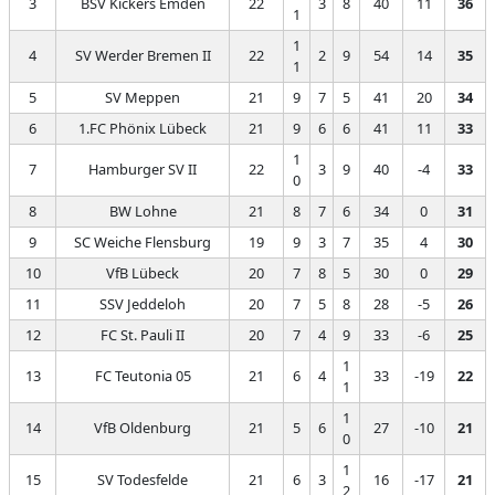
3
BSV Kickers Emden
22
3
8
40
11
36
1
1
4
SV Werder Bremen II
22
2
9
54
14
35
1
5
SV Meppen
21
9
7
5
41
20
34
6
1.FC Phönix Lübeck
21
9
6
6
41
11
33
1
7
Hamburger SV II
22
3
9
40
-4
33
0
8
BW Lohne
21
8
7
6
34
0
31
9
SC Weiche Flensburg
19
9
3
7
35
4
30
10
VfB Lübeck
20
7
8
5
30
0
29
11
SSV Jeddeloh
20
7
5
8
28
-5
26
12
FC St. Pauli II
20
7
4
9
33
-6
25
1
13
FC Teutonia 05
21
6
4
33
-19
22
1
1
14
VfB Oldenburg
21
5
6
27
-10
21
0
1
15
SV Todesfelde
21
6
3
16
-17
21
2