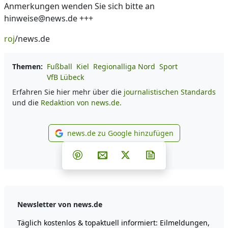
Anmerkungen wenden Sie sich bitte an
hinweise@news.de +++
roj
/news.de
Themen:
Fußball
Kiel
Regionalliga Nord
Sport
VfB Lübeck
Erfahren Sie hier mehr über die
journalistischen Standards
und die
Redaktion von news.de.
news.de zu Google hinzufügen
news.de zu Google hinzufüg
Teilen auf Facebook
Teilen auf Whatsapp
Teilen auf Telegram
Teilen auf Pinterest
Per E-Mail teilen
Post auf X
Newsletter abonni
Newsletter von news.de
Täglich kostenlos & topaktuell informiert: Eilmeldungen,