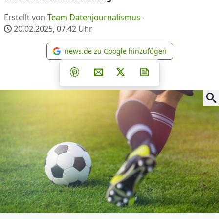
Erstellt von
Team Datenjournalismus
-
20.02.2025, 07.42
Uhr
news.de zu Google hinzufügen
news.de zu Google hinzufüg
Teilen auf Facebook
Teilen auf Whatsapp
Teilen auf Telegram
Teilen auf Pinterest
Per E-Mail teilen
Post auf X
Newsletter abonni