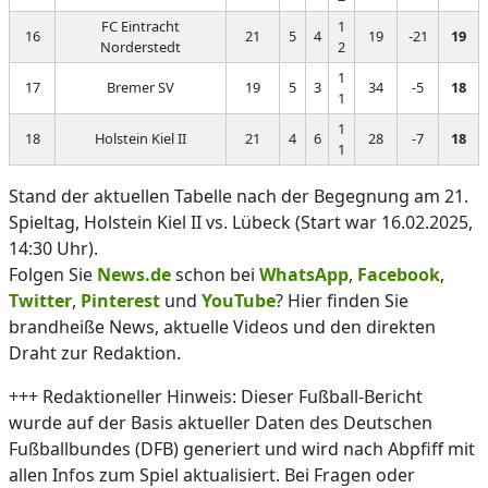
FC Eintracht
1
16
21
5
4
19
-21
19
Norderstedt
2
1
17
Bremer SV
19
5
3
34
-5
18
1
1
18
Holstein Kiel II
21
4
6
28
-7
18
1
Stand der aktuellen Tabelle nach der Begegnung am 21.
Spieltag, Holstein Kiel II vs. Lübeck (Start war 16.02.2025,
14:30 Uhr).
Folgen Sie
News.de
schon bei
WhatsApp
,
Facebook
,
Twitter
,
Pinterest
und
YouTube
? Hier finden Sie
brandheiße News, aktuelle Videos und den direkten
Draht zur Redaktion.
+++ Redaktioneller Hinweis: Dieser Fußball-Bericht
wurde auf der Basis aktueller Daten des Deutschen
Fußballbundes (DFB) generiert und wird nach Abpfiff mit
allen Infos zum Spiel aktualisiert. Bei Fragen oder