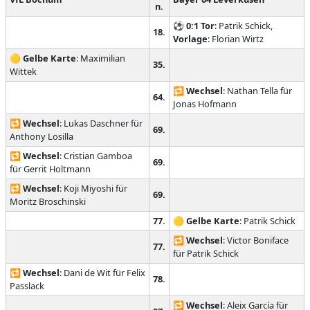
n.
⚽
0:1
Tor
: Patrik Schick,
18.
Vorlage
: Florian Wirtz
🟡
Gelbe Karte
: Maximilian
35.
Wittek
🔁
Wechsel
: Nathan Tella für
64.
Jonas Hofmann
🔁
Wechsel
: Lukas Daschner für
69.
Anthony Losilla
🔁
Wechsel
: Cristian Gamboa
69.
für Gerrit Holtmann
🔁
Wechsel
: Koji Miyoshi für
69.
Moritz Broschinski
77.
🟡
Gelbe Karte
: Patrik Schick
🔁
Wechsel
: Victor Boniface
77.
für Patrik Schick
🔁
Wechsel
: Dani de Wit für Felix
78.
Passlack
🔁
Wechsel
: Aleix García für