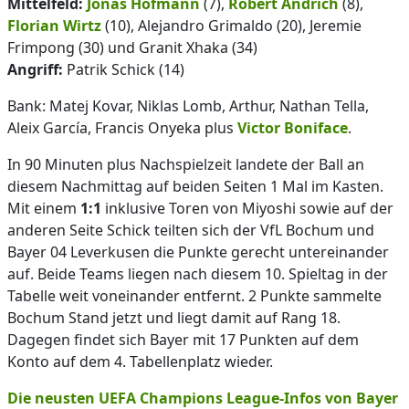
Mittelfeld:
Jonas Hofmann
(7),
Robert Andrich
(8),
Florian Wirtz
(10), Alejandro Grimaldo (20), Jeremie
Frimpong (30) und Granit Xhaka (34)
Angriff:
Patrik Schick (14)
Bank: Matej Kovar, Niklas Lomb, Arthur, Nathan Tella,
Aleix García, Francis Onyeka plus
Victor Boniface
.
In 90 Minuten plus Nachspielzeit landete der Ball an
diesem Nachmittag auf beiden Seiten 1 Mal im Kasten.
Mit einem
1:1
inklusive Toren von Miyoshi sowie auf der
anderen Seite Schick teilten sich der VfL Bochum und
Bayer 04 Leverkusen die Punkte gerecht untereinander
auf. Beide Teams liegen nach diesem 10. Spieltag in der
Tabelle weit voneinander entfernt. 2 Punkte sammelte
Bochum Stand jetzt und liegt damit auf Rang 18.
Dagegen findet sich Bayer mit 17 Punkten auf dem
Konto auf dem 4. Tabellenplatz wieder.
Die neusten UEFA Champions League-Infos von Bayer