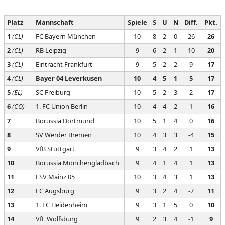
Platz
Mannschaft
Spiele
S
U
N
Diff.
Pkt.
1
(CL)
FC Bayern München
10
8
2
0
26
26
2
(CL)
RB Leipzig
9
6
2
1
10
20
3
(CL)
Eintracht Frankfurt
9
5
2
2
9
17
4
(CL)
Bayer 04 Leverkusen
10
4
5
1
5
17
5
(EL)
SC Freiburg
10
5
2
3
2
17
6
(CO)
1. FC Union Berlin
10
4
4
2
1
16
7
Borussia Dortmund
10
5
1
4
0
16
8
SV Werder Bremen
10
4
3
3
-4
15
9
VfB Stuttgart
9
3
4
2
1
13
10
Borussia Mönchengladbach
9
4
1
4
1
13
11
FSV Mainz 05
10
3
4
3
1
13
12
FC Augsburg
9
3
2
4
-7
11
13
1. FC Heidenheim
9
3
1
5
0
10
14
VfL Wolfsburg
9
2
3
4
-1
9