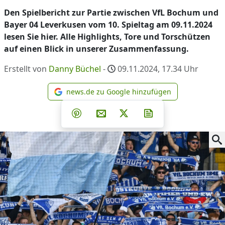
Den Spielbericht zur Partie zwischen VfL Bochum und
Bayer 04 Leverkusen vom 10. Spieltag am 09.11.2024
lesen Sie hier. Alle Highlights, Tore und Torschützen
auf einen Blick in unserer Zusammenfassung.
Erstellt von
Danny Büchel
-
09.11.2024, 17.34
Uhr
news.de zu Google hinzufügen
news.de zu Google hinzufüg
Teilen auf Facebook
Teilen auf Whatsapp
Teilen auf Telegram
Teilen auf Pinterest
Per E-Mail teilen
Post auf X
Newsletter abonni