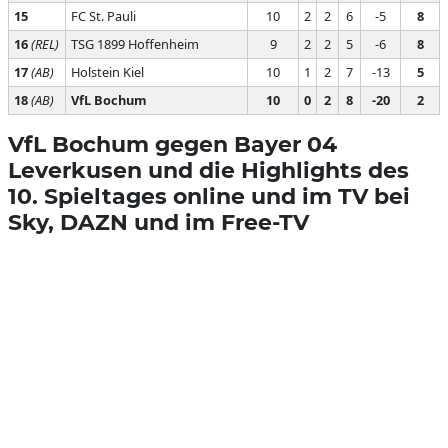
15
FC St. Pauli
10
2
2
6
-5
8
16
(REL)
TSG 1899 Hoffenheim
9
2
2
5
-6
8
17
(AB)
Holstein Kiel
10
1
2
7
-13
5
18
(AB)
VfL Bochum
10
0
2
8
-20
2
VfL Bochum gegen Bayer 04
Leverkusen und die Highlights des
10. Spieltages online und im TV bei
Sky, DAZN und im Free-TV