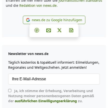
Erfahren Sie hier mehr über die
journalistischen Standards
und die
Redaktion von news.de.
news.de zu Google hinzufügen
news.de zu Google hinzufüg
Teilen auf Facebook
Teilen auf Whatsapp
Teilen auf Telegram
Teilen auf Pinterest
Per E-Mail teilen
Post auf X
Newsletter abonni
Newsletter von news.de
Täglich kostenlos & topaktuell informiert: Eilmeldungen,
Regionales und Weltgeschehen. Jetzt anmelden!
Ja, ich stimme der Erhebung, Verarbeitung und
Nutzung meiner personenbezogenen Daten gemäß
der
ausführlichen Einwilligungserklärung
zu.