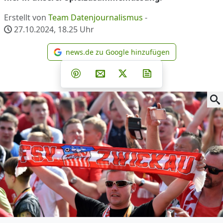
Erstellt von
Team Datenjournalismus
-
27.10.2024, 18.25
Uhr
news.de zu Google hinzufügen
news.de zu Google hinzufüg
Teilen auf Facebook
Teilen auf Whatsapp
Teilen auf Telegram
Teilen auf Pinterest
Per E-Mail teilen
Post auf X
Newsletter abonni