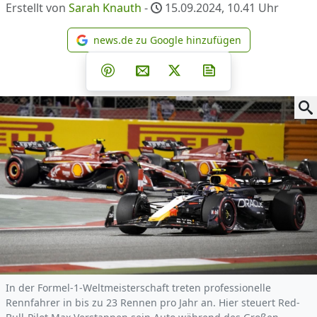
Erstellt von
Sarah Knauth
-
15.09.2024, 10.41
Uhr
news.de zu Google hinzufügen
news.de zu Google hinzufüg
Teilen auf Facebook
Teilen auf Whatsapp
Teilen auf Telegram
Teilen auf Pinterest
Per E-Mail teilen
Post auf X
Newsletter abonni
In der Formel-1-Weltmeisterschaft treten professionelle
Rennfahrer in bis zu 23 Rennen pro Jahr an. Hier steuert Red-