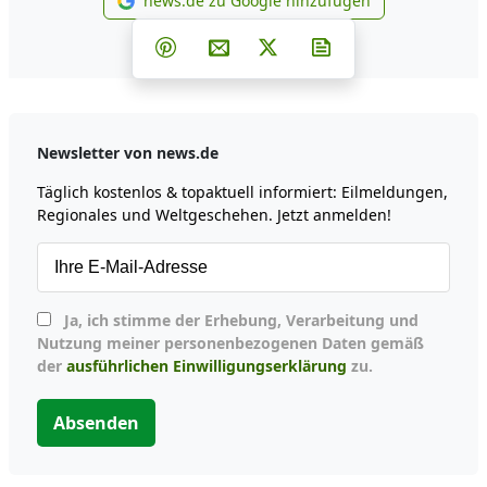
news.de zu Google hinzufügen
news.de zu Google hinzufüg
Teilen auf Facebook
Teilen auf Whatsapp
Teilen auf Telegram
Teilen auf Pinterest
Per E-Mail teilen
Post auf X
Newsletter abonni
Newsletter von news.de
Täglich kostenlos & topaktuell informiert: Eilmeldungen,
Regionales und Weltgeschehen. Jetzt anmelden!
Ja, ich stimme der Erhebung, Verarbeitung und
Nutzung meiner personenbezogenen Daten gemäß
der
ausführlichen Einwilligungserklärung
zu.
Absenden