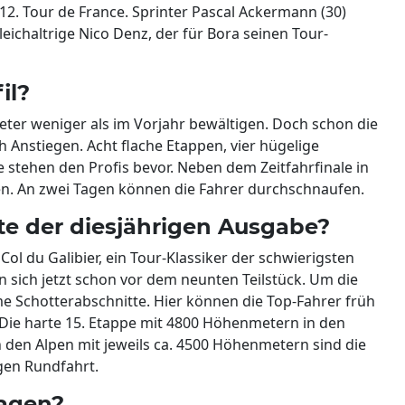
r 12. Tour de France. Sprinter Pascal Ackermann (30)
leichaltrige Nico Denz, der für Bora seinen Tour-
il?
er weniger als im Vorjahr bewältigen. Doch schon die
ich Anstiegen. Acht flache Etappen, vier hügelige
e stehen den Profis bevor. Neben dem Zeitfahrfinale in
ren. An zwei Tagen können die Fahrer durchschnaufen.
e der diesjährigen Ausgabe?
Col du Galibier, ein Tour-Klassiker der schwierigsten
en sich jetzt schon vor dem neunten Teilstück. Um die
 Schotterabschnitte. Hier können die Top-Fahrer früh
 Die harte 15. Etappe mit 4800 Höhenmetern in den
n den Alpen mit jeweils ca. 4500 Höhenmetern sind die
gen Rundfahrt.
ragen?