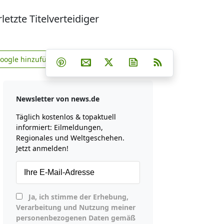
etzte Titelverteidiger
Teilen auf Facebook
Teilen auf Whatsapp
Teilen auf Telegram
Google hinzufügen
Teilen auf Pinterest
Per E-Mail teilen
Post auf X
Newsletter abonniere
RSS
news.de zu Google hinzufügen
Newsletter von news.de
Täglich kostenlos & topaktuell
informiert: Eilmeldungen,
Regionales und Weltgeschehen.
Jetzt anmelden!
Ja, ich stimme der Erhebung,
Verarbeitung und Nutzung meiner
personenbezogenen Daten gemäß