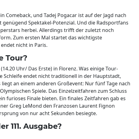
sein Comeback, und Tadej Pogacar ist auf der Jagd nach
t genügend Spektakel-Potenzial. Und die Radsportfans
erstars herbei. Allerdings trifft der zuletzt noch
form. Zum ersten Mal startet das wichtigste
endet nicht in Paris.
e Tour?
14.20 Uhr/ Das Erste) in Florenz. Was einige Tour-
chleife endet nicht traditionell in der Hauptstadt,
s liegt an einem anderen Großevent: Nur fünf Tage nach
e Olympischen Spiele. Das Einzelzeitfahren zum Schluss
n furioses Finale bieten. Ein finales Zeitfahren gab es
ikaner Greg LeMond den Franzosen Laurent Fignon
sprung von nur acht Sekunden besiegte.
er 111. Ausgabe?