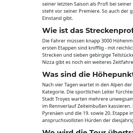
seiner letzten Saison als Profi bei seine
steht vor seiner Premiere. So auch der g
Einstand gibt.
Wie ist das Streckenprof
Die Fahrer müssen knapp 3000 Höhenmet
ersten Etappen sind knifflig - mit reichl
Strecken und sieben gebirgige Teilstück
Nizza gibt es noch ein weiteres Zeitfah
Was sind die Höhepunkt
Nach vier Tagen wartet in den Alpen der 
Kategorie. Die sportlichen Leiter fürcht
Stadt Troyes warten mehrere unwegsame
im Rennverlauf Zeiteinbußen kassieren.
Pyrenäen und die 19. sowie 20. Etappe i
anspruchsvollsten Hürden der diesjähri
Wo wird die Tour übert