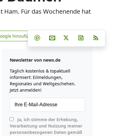
st Ham. Für das Wochenende hat
Teilen auf Facebook
Teilen auf Whatsapp
Teilen auf Telegram
Google hinzufügen
Teilen auf Pinterest
Per E-Mail teilen
Post auf X
Newsletter abonniere
RSS
news.de zu Google hinzufügen
Newsletter von news.de
Täglich kostenlos & topaktuell
informiert: Eilmeldungen,
Regionales und Weltgeschehen.
Jetzt anmelden!
Ja, ich stimme der Erhebung,
Verarbeitung und Nutzung meiner
personenbezogenen Daten gemäß