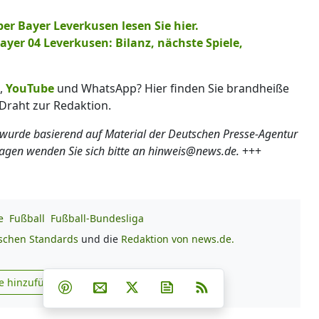
 Bayer Leverkusen lesen Sie hier.
ayer 04 Leverkusen: Bilanz, nächste Spiele,
,
YouTube
und WhatsApp? Hier finden Sie brandheiße
Draht zur Redaktion.
 wurde basierend auf Material der Deutschen Presse-Agentur
ragen wenden Sie sich bitte an hinweis@news.de.
+++
e
Fußball
Fußball-Bundesliga
ischen Standards
und die
Redaktion von news.de.
Teilen auf Facebook
Teilen auf Whatsapp
Teilen auf Telegram
e hinzufügen
Teilen auf Pinterest
Per E-Mail teilen
Post auf X
Newsletter abonnieren
RSS
s.de zu Google hinzufügen