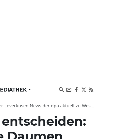
EDIATHEK
aktuell zu West Ham United, Europa League und Bundesliga
r entscheiden:
ie Daumen