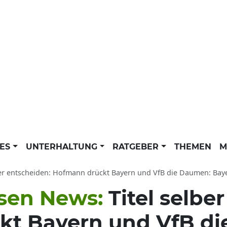
LES
UNTERHALTUNG
RATGEBER
THEMEN
M
 entscheiden: Hofmann drückt Bayern und VfB die Daumen: Bayer Leverkusen News der dpa 
usen News:
Titel selbe
kt Bayern und VfB d