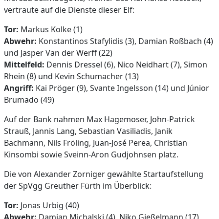
vertraute auf die Dienste dieser Elf:
Tor:
Markus Kolke (1)
Abwehr:
Konstantinos Stafylidis (3), Damian Roßbach (4)
und Jasper Van der Werff (22)
Mittelfeld:
Dennis Dressel (6), Nico Neidhart (7), Simon
Rhein (8) und Kevin Schumacher (13)
Angriff:
Kai Pröger (9), Svante Ingelsson (14) und Júnior
Brumado (49)
Auf der Bank nahmen Max Hagemoser, John-Patrick
Strauß, Jannis Lang, Sebastian Vasiliadis, Janik
Bachmann, Nils Fröling, Juan-José Perea, Christian
Kinsombi sowie Sveinn-Aron Gudjohnsen platz.
Die von Alexander Zorniger gewählte Startaufstellung
der SpVgg Greuther Fürth im Überblick:
Tor:
Jonas Urbig (40)
Abwehr:
Damian Michalski (4), Niko Gießelmann (17)