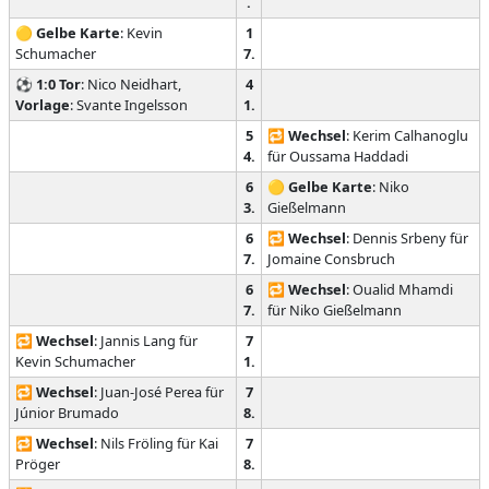
.
🟡
Gelbe Karte
: Kevin
1
Schumacher
7.
⚽
1:0
Tor
: Nico Neidhart,
4
Vorlage
: Svante Ingelsson
1.
5
🔁
Wechsel
: Kerim Calhanoglu
4.
für Oussama Haddadi
6
🟡
Gelbe Karte
: Niko
3.
Gießelmann
6
🔁
Wechsel
: Dennis Srbeny für
7.
Jomaine Consbruch
6
🔁
Wechsel
: Oualid Mhamdi
7.
für Niko Gießelmann
🔁
Wechsel
: Jannis Lang für
7
Kevin Schumacher
1.
🔁
Wechsel
: Juan-José Perea für
7
Júnior Brumado
8.
🔁
Wechsel
: Nils Fröling für Kai
7
Pröger
8.