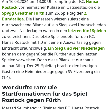
Am 16.03.2024 um 13:00 Uhr empfing der F.C.
Hansa
Rostock
vor heimischer Kulisse im Ostseestadion die
SpVgg Greuther Fürth
zum 26. Spieltag der
2.
Bundesliga
. Die Hanseaten wiesen zuletzt eine
durchwachsene Bilanz auf: ein Sieg, zwei Unentschieden
und zwei Niederlagen waren in den
letzten fünf Spielen
zu verzeichnen. Das letzte Spiel endete für den F.C.
Hansa Rostock mit 1:0 mit einem Auswärtssieg gegen
Eintracht Braunschweig.
Ein Sieg und vier Niederlagen
können dem gegenüber die Fürther aus den letzten
Spielen vorweisen. Doch diese Bilanz ist durchaus
ausbaufähig. Der 25. Spieltag brachte den heutigen
Gästen eine Heimniederlage gegen SV Elversberg ein
(1:4).
Wer durfte ran? Die
Startformationen für das Spiel
Rostock gegen Fürth
Mersad Selimbegovic, Trainer des F.C. Hansa Rostock,