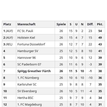
Platz
Mannschaft
Spiele
S
U
N
Diff.
Pkt.
1
(AUF)
FC St. Pauli
26
15
9
2
23
54
2
(AUF)
Holstein Kiel
26
15
4
7
15
49
3
(REL)
Fortuna Düsseldorf
26
12
7
7
22
43
4
Hamburger SV
25
12
5
8
10
41
5
Hannover 96
25
10
9
6
12
39
6
SC Paderborn 07
26
11
6
9
-3
39
7
SpVgg Greuther Fürth
26
11
5
10
-1
38
8
1. FC Nürnberg
26
10
6
10
-10
36
9
Karlsruher SC
25
9
8
8
7
35
10
SV Elversberg
26
10
5
11
-4
35
11
Hertha BSC
25
9
7
9
4
34
12
1. FC Magdeburg
25
8
7
10
4
31