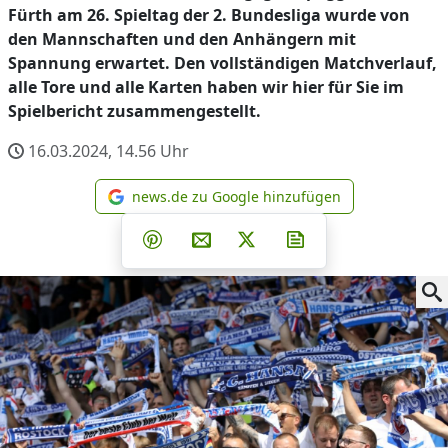
Fürth am 26. Spieltag der 2. Bundesliga wurde von
den Mannschaften und den Anhängern mit
Spannung erwartet. Den vollständigen Matchverlauf,
alle Tore und alle Karten haben wir hier für Sie im
Spielbericht zusammengestellt.
16.03.2024, 14.56
Uhr
news.de zu Google hinzufügen
news.de zu Google hinzufüg
Teilen auf Facebook
Teilen auf Whatsapp
Teilen auf Telegram
Teilen auf Pinterest
Per E-Mail teilen
Post auf X
Newsletter abonni