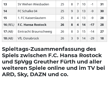
13
SV Wehen Wiesbaden
25
8
7
10
-1
31
14
FC Schalke 04
25
9
3
13
-9
30
15
1. FC Kaiserslautern
25
8
4
13
-9
28
16
(REL)
F.C. Hansa Rostock
26
8
4
14
-17
28
17
(AB)
Eintracht Braunschweig
26
8
3
15
-14
27
18
(AB)
VfL Osnabrück
26
3
9
14
-29
18
Spieltags-Zusammenfassung des
Spiels zwischen F.C. Hansa Rostock
und SpVgg Greuther Fürth und aller
weiteren Spiele online und im TV bei
ARD, Sky, DAZN und co.