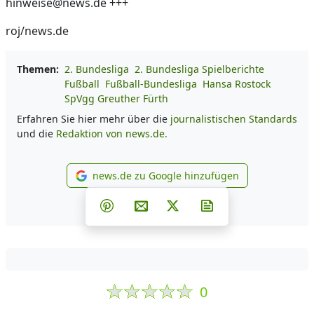
hinweise@news.de +++
roj/news.de
Themen:
2. Bundesliga
2. Bundesliga Spielberichte
Fußball
Fußball-Bundesliga
Hansa Rostock
SpVgg Greuther Fürth
Erfahren Sie hier mehr über die
journalistischen Standards
und die
Redaktion von news.de.
news.de zu Google hinzufügen
news.de zu Google hinzufüg
Teilen auf Facebook
Teilen auf Whatsapp
Teilen auf Telegram
Teilen auf Pinterest
Per E-Mail teilen
Post auf X
Newsletter abonni
0