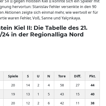
V II gegen Holstein Kiel II konnte sich ein Spieler mit
gnung hervortun: Stanislav Fehler versenkte in den 90
n Aktionen zeigte sich einmal mehr, wie wertvoll er für
artie waren Fehler, Voß, Sanne und Yalçınkaya.
ein Kiel II: Die Tabelle des 21.
/24 in der Regionalliga Nord
Spiele
S
U
N
Tore
Diff.
Pkt.
20
14
2
4
58
27
44
19
13
1
5
43
15
40
20
12
2
6
42
11
38