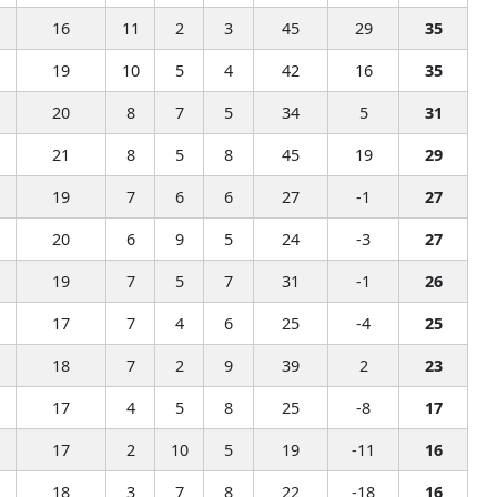
16
11
2
3
45
29
35
19
10
5
4
42
16
35
20
8
7
5
34
5
31
21
8
5
8
45
19
29
19
7
6
6
27
-1
27
20
6
9
5
24
-3
27
19
7
5
7
31
-1
26
17
7
4
6
25
-4
25
18
7
2
9
39
2
23
17
4
5
8
25
-8
17
17
2
10
5
19
-11
16
18
3
7
8
22
-18
16