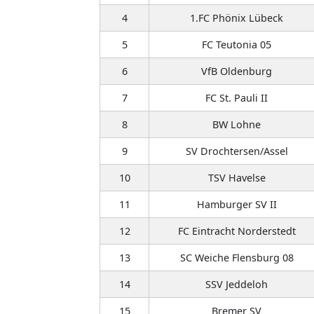
4
1.FC Phönix Lübeck
5
FC Teutonia 05
6
VfB Oldenburg
7
FC St. Pauli II
8
BW Lohne
9
SV Drochtersen/Assel
10
TSV Havelse
11
Hamburger SV II
12
FC Eintracht Norderstedt
13
SC Weiche Flensburg 08
14
SSV Jeddeloh
15
Bremer SV