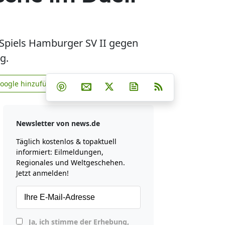
s Spiels Hamburger SV II gegen
g.
Teilen auf Facebook
Teilen auf Whatsapp
Teilen auf Telegram
Google hinzufügen
Teilen auf Pinterest
Per E-Mail teilen
Post auf X
Newsletter abonniere
RSS
news.de zu Google hinzufügen
Newsletter von news.de
Täglich kostenlos & topaktuell
informiert: Eilmeldungen,
Regionales und Weltgeschehen.
Jetzt anmelden!
Ja, ich stimme der Erhebung,