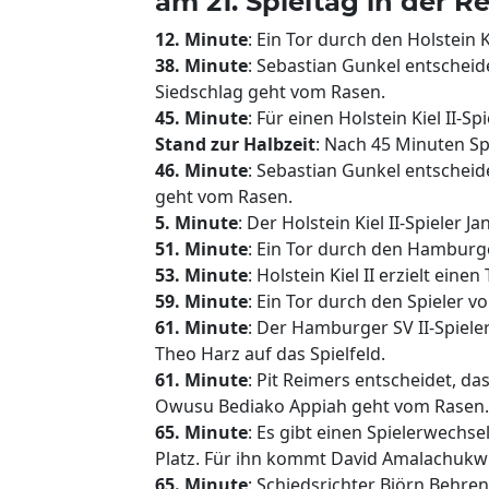
am 21. Spieltag in der R
12. Minute
: Ein Tor durch den Holstein Ki
38. Minute
: Sebastian Gunkel entscheide
Siedschlag geht vom Rasen.
45. Minute
: Für einen Holstein Kiel II-Sp
Stand zur Halbzeit
: Nach 45 Minuten Spie
46. Minute
: Sebastian Gunkel entscheidet
geht vom Rasen.
5. Minute
: Der Holstein Kiel II-Spieler Ja
51. Minute
: Ein Tor durch den Hamburge
53. Minute
: Holstein Kiel II erzielt einen
59. Minute
: Ein Tor durch den Spieler v
61. Minute
: Der Hamburger SV II-Spiele
Theo Harz auf das Spielfeld.
61. Minute
: Pit Reimers entscheidet, d
Owusu Bediako Appiah geht vom Rasen.
65. Minute
: Es gibt einen Spielerwechs
Platz. Für ihn kommt David Amalachukw
65. Minute
: Schiedsrichter Björn Behren