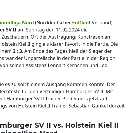
ionalliga Nord
(Norddeutscher
Fußball
-Verband)
r SV II
am Sonntag den 11.02.2024 die
 Zuschauern. Ort der Austragung: Kunstrasen am
tein Kiel II ging als klarer Favorit in die Partie. Die
 einem
2 : 3
. Am Ende des Tages hieß der Sieger der
ns war der Unparteiische in der Partie in der Region
von seinen Assistenz Lennart Kernchen und Leo
, wie es zu solch einem Ausgang kommen konnte. Der
hlechteste für den Verteidiger Hamburger SV II. Mit
it Hamburger SV II-Trainer Pit Reimers jetzt auf
ngs von Holstein Kiel II-Trainer Sebastian Gunkel derzeit
mburger SV II vs. Holstein Kiel II