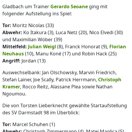
Gladbach um Trainer
Gerardo Seoane
ging mit
folgender Aufstellung ins Spiel:
Tor:
Moritz Nicolas (33)
Abwehr:
Ko Itakura (3), Luca Netz (20), Nico Elvedi (30)
und Maximilian Wöber (39)
Mittelfeld:
Julian Weigl
(8), Franck Honorat (9),
Florian
Neuhaus
(10), Manu Koné (17) und Robin Hack (25)
Angriff:
Jordan (13)
Auswechselbank: Jan Olschowsky, Marvin Friedrich,
Stefan Lainer, Joe Scally, Patrick Herrmann,
Christoph
Kramer
, Rocco Reitz, Alassane Plea sowie Nathan
Ngoumou.
Die von Torsten Lieberknecht gewählte Startaufstellung
des SV Darmstadt 98 im Überblick:
Tor:
Marcel Schuhen (1)
Abwehr:
Christoph Zimmermann (4), Matej Maglica (5),