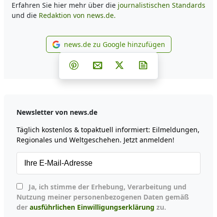
Erfahren Sie hier mehr über die
journalistischen Standards
und die
Redaktion von news.de.
news.de zu Google hinzufügen
news.de zu Google hinzufüg
Teilen auf Facebook
Teilen auf Whatsapp
Teilen auf Telegram
Teilen auf Pinterest
Per E-Mail teilen
Post auf X
Newsletter abonni
Newsletter von news.de
Täglich kostenlos & topaktuell informiert: Eilmeldungen,
Regionales und Weltgeschehen. Jetzt anmelden!
Ja, ich stimme der Erhebung, Verarbeitung und
Nutzung meiner personenbezogenen Daten gemäß
der
ausführlichen Einwilligungserklärung
zu.