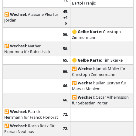
11.
Bartol Franjic
45.
🔁
Wechsel
: Alassane Plea für
+1
Jordan
6
🟡
Gelbe Karte
: Christoph
56.
Zimmermann
🔁
Wechsel
: Nathan
58.
Ngoumou für Robin Hack
65.
🟡
Gelbe Karte
: Tim Skarke
🔁
Wechsel
: Jannik Müller für
66.
Christoph Zimmermann
🔁
Wechsel
: Julian Justvan für
66.
Marvin Mehlem
🔁
Wechsel
: Oscar Vilhelmsson
66.
für Sebastian Polter
🔁
Wechsel
: Patrick
72.
Herrmann für Franck Honorat
🔁
Wechsel
: Rocco Reitz für
72.
Florian Neuhaus