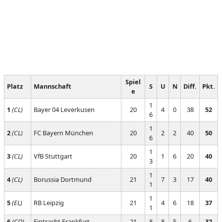
Spiel
Platz
Mannschaft
S
U
N
Diff.
Pkt.
e
1
1
(CL)
Bayer 04 Leverkusen
20
4
0
38
52
6
1
2
(CL)
FC Bayern München
20
2
2
40
50
6
1
3
(CL)
VfB Stuttgart
20
1
6
20
40
3
1
4
(CL)
Borussia Dortmund
21
7
3
17
40
1
1
5
(EL)
RB Leipzig
21
4
6
18
37
1
6
(CO)
Eintracht Frankfurt
21
8
8
5
6
32