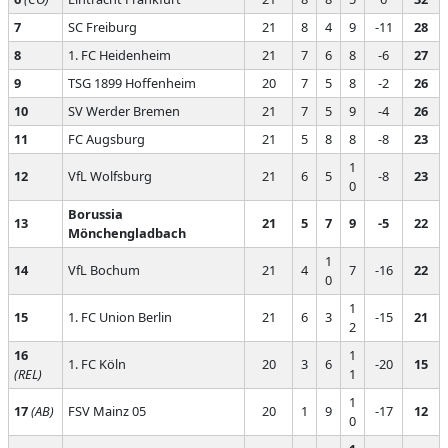
7
SC Freiburg
21
8
4
9
-11
28
8
1. FC Heidenheim
21
7
6
8
-6
27
9
TSG 1899 Hoffenheim
20
7
5
8
-2
26
10
SV Werder Bremen
21
7
5
9
-4
26
11
FC Augsburg
21
5
8
8
-8
23
1
12
VfL Wolfsburg
21
6
5
-8
23
0
Borussia
13
21
5
7
9
-5
22
Mönchengladbach
1
14
VfL Bochum
21
4
7
-16
22
0
1
15
1. FC Union Berlin
21
6
3
-15
21
2
16
1
1. FC Köln
20
3
6
-20
15
(REL)
1
1
17
(AB)
FSV Mainz 05
20
1
9
-17
12
0