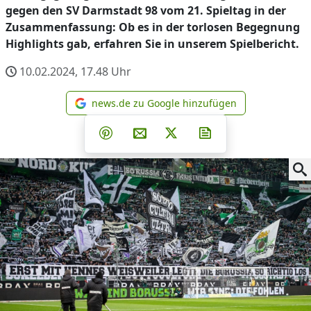
gegen den SV Darmstadt 98 vom 21. Spieltag in der
Zusammenfassung: Ob es in der torlosen Begegnung
Highlights gab, erfahren Sie in unserem Spielbericht.
10.02.2024, 17.48
Uhr
news.de zu Google hinzufügen
news.de zu Google hinzufüg
Teilen auf Facebook
Teilen auf Whatsapp
Teilen auf Telegram
Teilen auf Pinterest
Per E-Mail teilen
Post auf X
Newsletter abonni