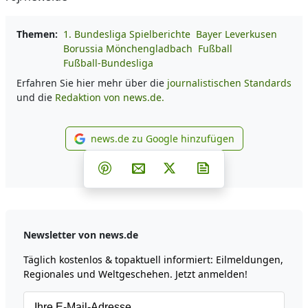
Themen:
1. Bundesliga Spielberichte
Bayer Leverkusen
Borussia Mönchengladbach
Fußball
Fußball-Bundesliga
Erfahren Sie hier mehr über die
journalistischen Standards
und die
Redaktion von news.de.
news.de zu Google hinzufügen
news.de zu Google hinzufüg
Teilen auf Facebook
Teilen auf Whatsapp
Teilen auf Telegram
Teilen auf Pinterest
Per E-Mail teilen
Post auf X
Newsletter abonni
Newsletter von news.de
Täglich kostenlos & topaktuell informiert: Eilmeldungen,
Regionales und Weltgeschehen. Jetzt anmelden!