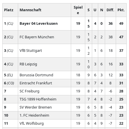
Spiel
Platz
Mannschaft
S
U
N
Diff.
Pkt.
e
1
1
(CL)
Bayer 04 Leverkusen
19
4
0
36
49
5
1
2
(CL)
FC Bayern München
19
2
2
38
47
5
1
3
(CL)
VfB Stuttgart
19
1
6
18
37
2
1
4
(CL)
RB Leipzig
19
3
6
16
33
0
5
(EL)
Borussia Dortmund
18
9
6
3
12
33
6
(CO)
Eintracht Frankfurt
19
8
7
4
8
31
7
SC Freiburg
19
8
4
7
-6
28
8
TSG 1899 Hoffenheim
19
7
4
8
-2
25
9
SV Werder Bremen
19
6
5
8
-4
23
10
1. FC Heidenheim
19
6
5
8
-7
23
11
VfL Wolfsburg
19
6
4
9
-7
22