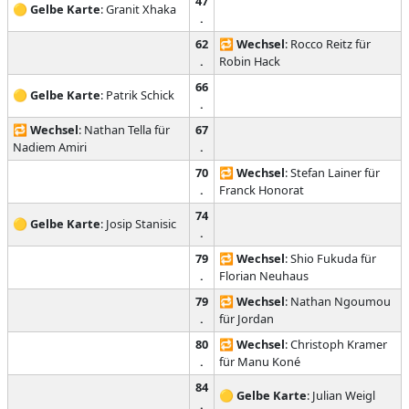
47
🟡
Gelbe Karte
: Granit Xhaka
.
62
🔁
Wechsel
: Rocco Reitz für
.
Robin Hack
66
🟡
Gelbe Karte
: Patrik Schick
.
🔁
Wechsel
: Nathan Tella für
67
Nadiem Amiri
.
70
🔁
Wechsel
: Stefan Lainer für
.
Franck Honorat
74
🟡
Gelbe Karte
: Josip Stanisic
.
79
🔁
Wechsel
: Shio Fukuda für
.
Florian Neuhaus
79
🔁
Wechsel
: Nathan Ngoumou
.
für Jordan
80
🔁
Wechsel
: Christoph Kramer
.
für Manu Koné
84
🟡
Gelbe Karte
: Julian Weigl
.