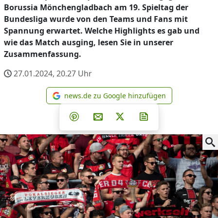
Borussia Mönchengladbach am 19. Spieltag der
Bundesliga wurde von den Teams und Fans mit
Spannung erwartet. Welche Highlights es gab und
wie das Match ausging, lesen Sie in unserer
Zusammenfassung.
27.01.2024, 20.27
Uhr
news.de zu Google hinzufügen
news.de zu Google hinzufüg
Teilen auf Facebook
Teilen auf Whatsapp
Teilen auf Telegram
Teilen auf Pinterest
Per E-Mail teilen
Post auf X
Newsletter abonni