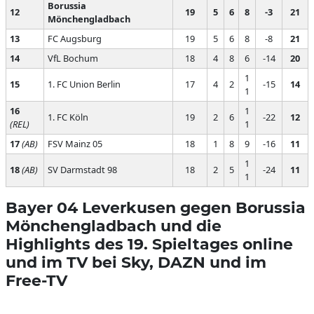
Borussia
12
19
5
6
8
-3
21
Mönchengladbach
13
FC Augsburg
19
5
6
8
-8
21
14
VfL Bochum
18
4
8
6
-14
20
1
15
1. FC Union Berlin
17
4
2
-15
14
1
16
1
1. FC Köln
19
2
6
-22
12
(REL)
1
17
(AB)
FSV Mainz 05
18
1
8
9
-16
11
1
18
(AB)
SV Darmstadt 98
18
2
5
-24
11
1
Bayer 04 Leverkusen gegen Borussia
Mönchengladbach und die
Highlights des 19. Spieltages online
und im TV bei Sky, DAZN und im
Free-TV