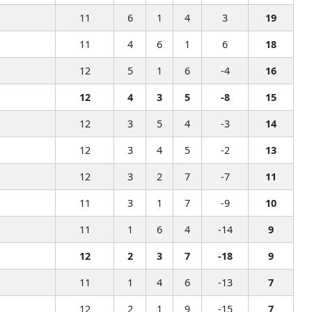
11
6
1
4
3
19
11
4
6
1
6
18
12
5
1
6
-4
16
12
4
3
5
-8
15
12
3
5
4
-3
14
12
3
4
5
-2
13
12
3
2
7
-7
11
11
3
1
7
-9
10
11
1
6
4
-14
9
12
2
3
7
-18
9
11
1
4
6
-13
7
12
2
1
9
-15
7