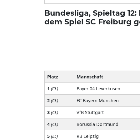
Bundesliga, Spieltag 12:
dem Spiel SC Freiburg 
Platz
Mannschaft
1
(CL)
Bayer 04 Leverkusen
2
(CL)
FC Bayern München
3
(CL)
VfB Stuttgart
4
(CL)
Borussia Dortmund
5
(EL)
RB Leipzig