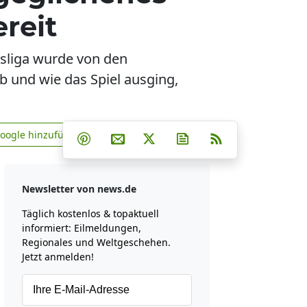
ereit
sliga wurde von den
und wie das Spiel ausging,
Teilen auf Facebook
Teilen auf Whatsapp
Teilen auf Telegram
Google hinzufügen
Teilen auf Pinterest
Per E-Mail teilen
Post auf X
Newsletter abonniere
RSS
news.de zu Google hinzufügen
Newsletter von news.de
Täglich kostenlos & topaktuell
informiert: Eilmeldungen,
Regionales und Weltgeschehen.
Jetzt anmelden!