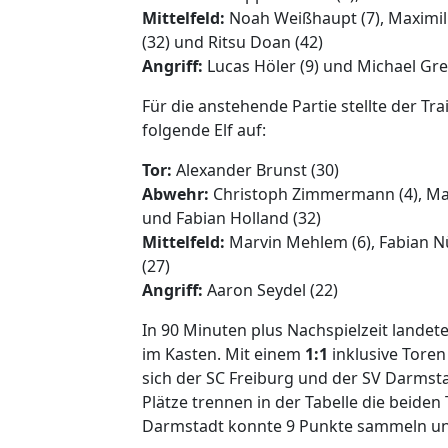
Mittelfeld:
Noah Weißhaupt (7), Maximilia
(32) und Ritsu Doan (42)
Angriff:
Lucas Höler (9) und Michael Gre
Für die anstehende Partie stellte der Tr
folgende Elf auf:
Tor:
Alexander Brunst (30)
Abwehr:
Christoph Zimmermann (4), Matej
und Fabian Holland (32)
Mittelfeld:
Marvin Mehlem (6), Fabian N
(27)
Angriff:
Aaron Seydel (22)
In 90 Minuten plus Nachspielzeit landet
im Kasten. Mit einem
1:1
inklusive Toren
sich der SC Freiburg und der SV Darmsta
Plätze trennen in der Tabelle die beiden
Darmstadt konnte 9 Punkte sammeln und 