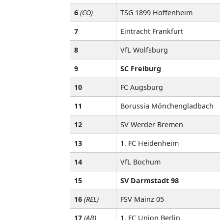
6
(CO)
TSG 1899 Hoffenheim
7
Eintracht Frankfurt
8
VfL Wolfsburg
9
SC Freiburg
10
FC Augsburg
11
Borussia Mönchengladbach
12
SV Werder Bremen
13
1. FC Heidenheim
14
VfL Bochum
15
SV Darmstadt 98
16
(REL)
FSV Mainz 05
17
(AB)
1. FC Union Berlin