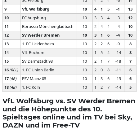
8
SC Freiburg
10
4
2
4
-6
14
9
VfL Wolfsburg
10
4
1
5
-1
13
10
FC Augsburg
10
3
3
4
-3
12
11
Borussia Mönchengladbach
10
2
4
4
-4
10
12
SV Werder Bremen
10
3
1
6
-4
10
13
1. FC Heidenheim
10
2
2
6
-9
8
14
VfL Bochum
10
1
5
4
-14
8
15
SV Darmstadt 98
10
2
1
7
-18
7
16
(REL)
1. FC Union Berlin
10
2
0
8
-11
6
17
(AB)
FSV Mainz 05
10
1
3
6
-13
6
18
(AB)
1. FC Köln
10
1
2
7
-14
5
VfL Wolfsburg vs. SV Werder Bremen
und die Höhepunkte des 10.
Spieltages online und im TV bei Sky,
DAZN und im Free-TV