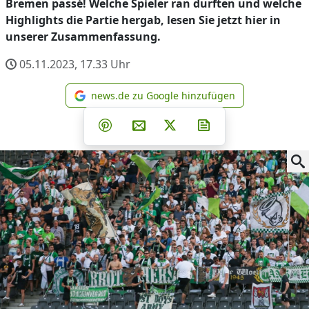
Bremen passé! Welche Spieler ran durften und welche
Highlights die Partie hergab, lesen Sie jetzt hier in
unserer Zusammenfassung.
05.11.2023, 17.33
Uhr
news.de zu Google hinzufügen
news.de zu Google hinzufüg
Teilen auf Facebook
Teilen auf Whatsapp
Teilen auf Telegram
Teilen auf Pinterest
Per E-Mail teilen
Post auf X
Newsletter abonni