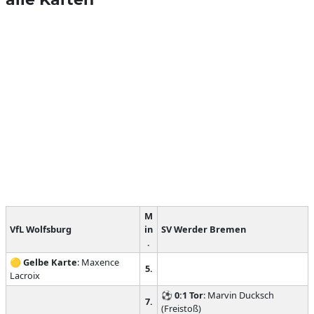
M
VfL Wolfsburg
in
SV Werder Bremen
.
🟡
Gelbe Karte
: Maxence
5.
Lacroix
⚽
0:1
Tor
: Marvin Ducksch
7.
(Freistoß)