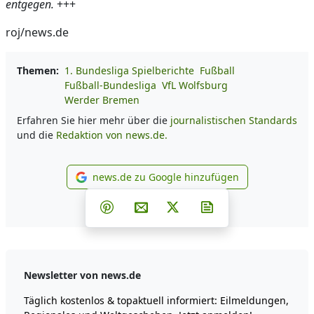
entgegen.
+++
roj/news.de
Themen:
1. Bundesliga Spielberichte
Fußball
Fußball-Bundesliga
VfL Wolfsburg
Werder Bremen
Erfahren Sie hier mehr über die
journalistischen Standards
und die
Redaktion von news.de.
news.de zu Google hinzufügen
news.de zu Google hinzufüg
Teilen auf Facebook
Teilen auf Whatsapp
Teilen auf Telegram
Teilen auf Pinterest
Per E-Mail teilen
Post auf X
Newsletter abonni
Newsletter von news.de
Täglich kostenlos & topaktuell informiert: Eilmeldungen,