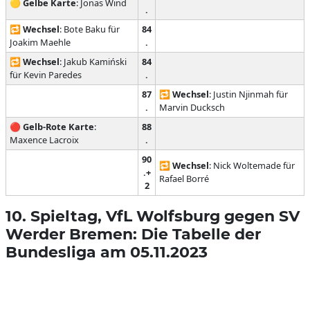
🟡
Gelbe Karte
: Jonas Wind
.
🔁
Wechsel
: Bote Baku für
84
Joakim Maehle
.
🔁
Wechsel
: Jakub Kamiński
84
für Kevin Paredes
.
87
🔁
Wechsel
: Justin Njinmah für
.
Marvin Ducksch
🔴
Gelb-Rote Karte
:
88
Maxence Lacroix
.
90
🔁
Wechsel
: Nick Woltemade für
.+
Rafael Borré
2
10. Spieltag, VfL Wolfsburg gegen SV
Werder Bremen: Die Tabelle der
Bundesliga am 05.11.2023