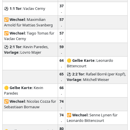
37
⚽
1:1
Tor
: Vaclav Cerny
.
🔁
Wechsel
: Maximilian
57
Arnold für Mattias Svanberg
.
🔁
Wechsel
: Tiago Tomas für
57
Vaclav Cerny
.
⚽
2:1
Tor
: Kevin Paredes,
59
Vorlage
: Lovro Majer
.
64
🟡
Gelbe Karte
: Leonardo
.
Bittencourt
65
⚽
2:2
Tor
: Rafael Borré (per Kopf),
.
Vorlage
: Mitchell Weiser
🟡
Gelbe Karte
: Kevin
66
Paredes
.
🔁
Wechsel
: Nicolas Cozza für
74
Sebastiaan Bornauw
.
74
🔁
Wechsel
: Senne Lynen für
.
Leonardo Bittencourt
80