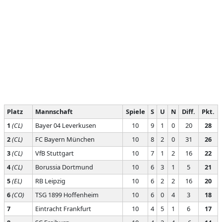
Platz
Mannschaft
Spiele
S
U
N
Diff.
Pkt.
1
(CL)
Bayer 04 Leverkusen
10
9
1
0
20
28
2
(CL)
FC Bayern München
10
8
2
0
31
26
3
(CL)
VfB Stuttgart
10
7
1
2
16
22
4
(CL)
Borussia Dortmund
10
6
3
1
5
21
5
(EL)
RB Leipzig
10
6
2
2
16
20
6
(CO)
TSG 1899 Hoffenheim
10
6
0
4
3
18
7
Eintracht Frankfurt
10
4
5
1
6
17