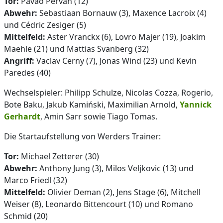
Tor:
Pavao Pervan (12)
Abwehr:
Sebastiaan Bornauw (3), Maxence Lacroix (4)
und Cédric Zesiger (5)
Mittelfeld:
Aster Vranckx (6), Lovro Majer (19), Joakim
Maehle (21) und Mattias Svanberg (32)
Angriff:
Vaclav Cerny (7), Jonas Wind (23) und Kevin
Paredes (40)
Wechselspieler: Philipp Schulze, Nicolas Cozza, Rogerio,
Bote Baku, Jakub Kamiński, Maximilian Arnold,
Yannick
Gerhardt
, Amin Sarr sowie Tiago Tomas.
Die Startaufstellung von Werders Trainer:
Tor:
Michael Zetterer (30)
Abwehr:
Anthony Jung (3), Milos Veljkovic (13) und
Marco Friedl (32)
Mittelfeld:
Olivier Deman (2), Jens Stage (6), Mitchell
Weiser (8), Leonardo Bittencourt (10) und Romano
Schmid (20)