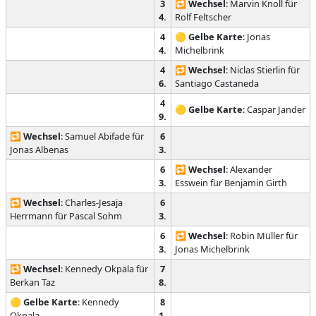
3
🔁
Wechsel
: Marvin Knoll für
4.
Rolf Feltscher
4
🟡
Gelbe Karte
: Jonas
4.
Michelbrink
4
🔁
Wechsel
: Niclas Stierlin für
6.
Santiago Castaneda
4
🟡
Gelbe Karte
: Caspar Jander
9.
🔁
Wechsel
: Samuel Abifade für
6
Jonas Albenas
3.
6
🔁
Wechsel
: Alexander
3.
Esswein für Benjamin Girth
🔁
Wechsel
: Charles-Jesaja
6
Herrmann für Pascal Sohm
3.
6
🔁
Wechsel
: Robin Müller für
3.
Jonas Michelbrink
🔁
Wechsel
: Kennedy Okpala für
7
Berkan Taz
8.
🟡
Gelbe Karte
: Kennedy
8
Okpala
1.