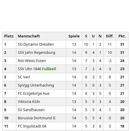
Platz
Mannschaft
Spiele
S
U
N
Diff.
Pkt.
1
SG Dynamo Dresden
13
10
1
2
11
31
2
SSV Jahn Regensburg
14
9
4
1
10
31
3
Rot-Weiss Essen
14
7
3
4
-2
24
4
SSV Ulm 1846
Fußball
13
7
2
4
3
23
5
SC Verl
14
6
3
5
8
21
6
SpVgg Unterhaching
14
5
6
3
5
21
7
FC Erzgebirge Aue
14
6
3
5
0
21
8
Viktoria Köln
13
5
5
3
4
20
9
SV Sandhausen
14
5
5
4
1
20
10
Borussia Dortmund II
14
5
5
4
0
20
11
FC Ingolstadt 04
14
5
3
6
3
18