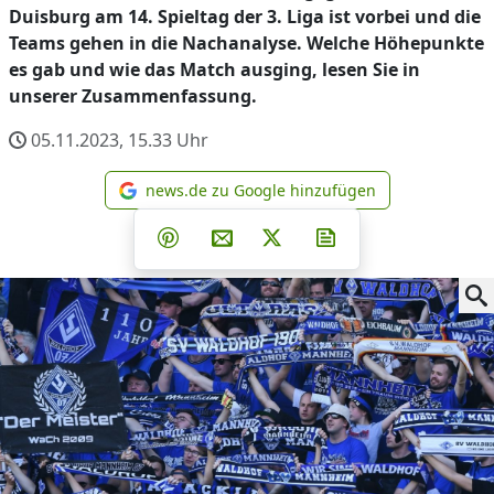
Duisburg am 14. Spieltag der 3. Liga ist vorbei und die
Teams gehen in die Nachanalyse. Welche Höhepunkte
es gab und wie das Match ausging, lesen Sie in
unserer Zusammenfassung.
05.11.2023, 15.33
Uhr
news.de zu Google hinzufügen
news.de zu Google hinzufüg
Teilen auf Facebook
Teilen auf Whatsapp
Teilen auf Telegram
Teilen auf Pinterest
Per E-Mail teilen
Post auf X
Newsletter abonni