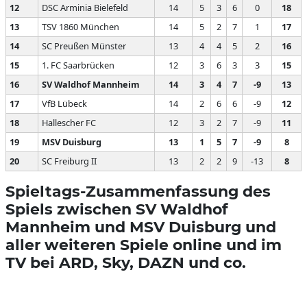
12
DSC Arminia Bielefeld
14
5
3
6
0
18
13
TSV 1860 München
14
5
2
7
1
17
14
SC Preußen Münster
13
4
4
5
2
16
15
1. FC Saarbrücken
12
3
6
3
3
15
16
SV Waldhof Mannheim
14
3
4
7
-9
13
17
VfB Lübeck
14
2
6
6
-9
12
18
Hallescher FC
12
3
2
7
-9
11
19
MSV Duisburg
13
1
5
7
-9
8
20
SC Freiburg II
13
2
2
9
-13
8
Spieltags-Zusammenfassung des
Spiels zwischen SV Waldhof
Mannheim und MSV Duisburg und
aller weiteren Spiele online und im
TV bei ARD, Sky, DAZN und co.