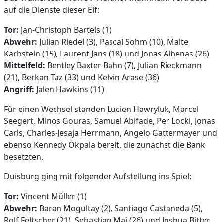
auf die Dienste dieser Elf:
Tor:
Jan-Christoph Bartels (1)
Abwehr:
Julian Riedel (3), Pascal Sohm (10), Malte
Karbstein (15), Laurent Jans (18) und Jonas Albenas (26)
Mittelfeld:
Bentley Baxter Bahn (7), Julian Rieckmann
(21), Berkan Taz (33) und Kelvin Arase (36)
Angriff:
Jalen Hawkins (11)
Für einen Wechsel standen Lucien Hawryluk, Marcel
Seegert, Minos Gouras, Samuel Abifade, Per Lockl, Jonas
Carls, Charles-Jesaja Herrmann, Angelo Gattermayer und
ebenso Kennedy Okpala bereit, die zunächst die Bank
besetzten.
Duisburg ging mit folgender Aufstellung ins Spiel:
Tor:
Vincent Müller (1)
Abwehr:
Baran Mogultay (2), Santiago Castaneda (5),
Rolf Feltscher (21), Sebastian Mai (26) und Joshua Bitter