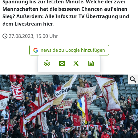
Spannung bis zur letzten Minute. Welche der zwei
Mannschaften hat die besseren Chancen auf einen
Sieg? Außerdem: Alle Infos zur TV-Übertragung und
dem Livestream hier.
27.08.2023, 15.00
Uhr
news.de zu Google hinzufügen
news.de zu Google hinzufüg
Teilen auf Facebook
Teilen auf Whatsapp
Teilen auf Telegram
Teilen auf Pinterest
Per E-Mail teilen
Post auf X
Newsletter abonni