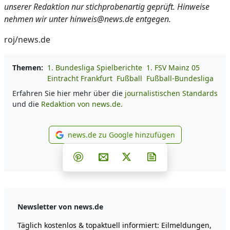
unserer Redaktion nur stichprobenartig geprüft. Hinweise
nehmen wir unter hinweis@news.de entgegen.
roj/news.de
Themen:
1. Bundesliga Spielberichte
1. FSV Mainz 05
Eintracht Frankfurt
Fußball
Fußball-Bundesliga
Erfahren Sie hier mehr über die
journalistischen Standards
und die
Redaktion von news.de.
news.de zu Google hinzufügen
news.de zu Google hinzufüg
Teilen auf Facebook
Teilen auf Whatsapp
Teilen auf Telegram
Teilen auf Pinterest
Per E-Mail teilen
Post auf X
Newsletter abonni
Newsletter von news.de
Täglich kostenlos & topaktuell informiert: Eilmeldungen,