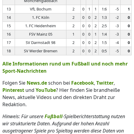
Mönchengladbach
13
VfL Bochum
2
0
1
1
1:6
-5
1
14
1. FC Köln
2
0
0
2
1:3
-2
0
15
1. FC Heidenheim
2
0
0
2
2:5
-3
0
16
FSV Mainz 05
1
0
0
1
1:4
-3
0
17
SV Darmstadt 98
2
0
0
2
1:5
-4
0
18
SV Werder Bremen
2
0
0
2
0:5
-5
0
Alle Informationen rund um Fußball und noch mehr
Sport-Nachrichten
Folgen Sie
News.de
schon bei
Facebook
,
Twitter
,
Pinterest
und
YouTube
? Hier finden Sie brandheiße
News, aktuelle Videos und den direkten Draht zur
Redaktion.
Hinweis: Für unsere
Fußball
-Spielberichterstattung nutzen
wir strukturierte Daten. Aufgrund der hohen Anzahl
ausgetragener Spiele pro Spieltag werden diese Daten von