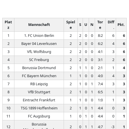
Plat
Spiel
Tor
Diff
Mannschaft
S
U
N
Pkt.
z
e
e
.
1
1. FC Union Berlin
2
2
0
0
8:2
6
6
2
Bayer 04 Leverkusen
2
2
0
0
6:2
4
6
3
VfL Wolfsburg
2
2
0
0
4:1
3
6
4
SC Freiburg
2
2
0
0
3:1
2
6
5
Borussia Dortmund
2
1
1
0
2:1
1
4
6
FC Bayern München
1
1
0
0
4:0
4
3
7
RB Leipzig
2
1
0
1
7:4
3
3
8
VfB Stuttgart
2
1
0
1
6:5
1
3
9
Eintracht Frankfurt
1
1
0
0
1:0
1
3
10
TSG 1899 Hoffenheim
2
1
0
1
4:4
0
3
11
FC Augsburg
1
0
1
0
4:4
0
1
Borussia
12
2
0
1
1
4:7
-3
1