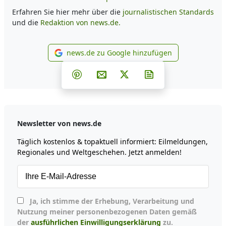
Erfahren Sie hier mehr über die
journalistischen Standards
und die
Redaktion von news.de.
news.de zu Google hinzufügen
news.de zu Google hinzufüg
Teilen auf Facebook
Teilen auf Whatsapp
Teilen auf Telegram
Teilen auf Pinterest
Per E-Mail teilen
Post auf X
Newsletter abonni
Newsletter von news.de
Täglich kostenlos & topaktuell informiert: Eilmeldungen,
Regionales und Weltgeschehen. Jetzt anmelden!
Ja, ich stimme der Erhebung, Verarbeitung und
Nutzung meiner personenbezogenen Daten gemäß
der
ausführlichen Einwilligungserklärung
zu.