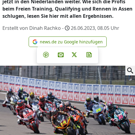
jetzt in den Niederlanden weiter. Wie sich die Profis
beim Freien Training, Qualifying und Rennen in Assen
schlugen, lesen Sie hier mit allen Ergebnissen.
Erstellt von Dinah Rachko -
26.06.2023, 08.05
Uhr
news.de zu Google hinzufügen
news.de zu Google hinzufüg
Teilen auf Facebook
Teilen auf Whatsapp
Teilen auf Telegram
Teilen auf Pinterest
Per E-Mail teilen
Post auf X
Newsletter abonni