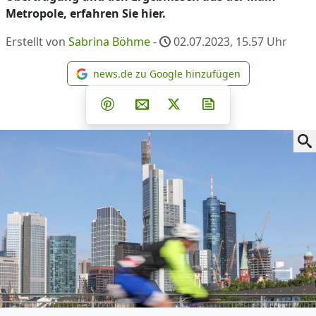
Metropole, erfahren Sie hier.
Erstellt von
Sabrina Böhme
-
02.07.2023, 15.57
Uhr
news.de zu Google hinzufügen
news.de zu Google hinzufüg
Teilen auf Facebook
Teilen auf Whatsapp
Teilen auf Telegram
Teilen auf Pinterest
Per E-Mail teilen
Post auf X
Newsletter abonni