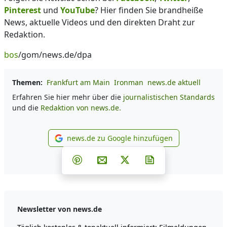
Pinterest
und
YouTube
? Hier finden Sie brandheiße
News, aktuelle Videos und den direkten Draht zur
Redaktion.
bos
/gom/news.de/dpa
Themen:
Frankfurt am Main
Ironman
news.de aktuell
Erfahren Sie hier mehr über die
journalistischen Standards
und die
Redaktion von news.de.
news.de zu Google hinzufügen
news.de zu Google hinzufüg
Teilen auf Facebook
Teilen auf Whatsapp
Teilen auf Telegram
Teilen auf Pinterest
Per E-Mail teilen
Post auf X
Newsletter abonni
Newsletter von news.de