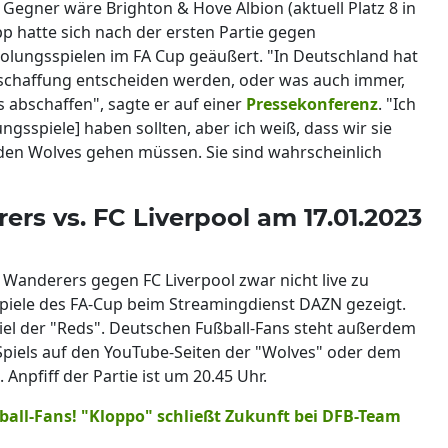
 Gegner wäre Brighton & Hove Albion (aktuell Platz 8 in
pp hatte sich nach der ersten Partie gegen
lungsspielen im FA Cup geäußert. "In Deutschland hat
bschaffung entscheiden werden, oder was auch immer,
s abschaffen", sagte er auf einer
Pressekonferenz
. "Ich
ngsspiele] haben sollten, aber ich weiß, dass wir sie
zu den Wolves gehen müssen. Sie sind wahrscheinlich
s vs. FC Liverpool am 17.01.2023
 Wanderers gegen FC Liverpool zwar nicht live zu
piele des FA-Cup beim Streamingdienst DAZN gezeigt.
el der "Reds". Deutschen Fußball-Fans steht außerdem
 Spiels auf den YouTube-Seiten der "Wolves" oder dem
Anpfiff der Partie ist um 20.45 Uhr.
all-Fans! "Kloppo" schließt Zukunft bei DFB-Team