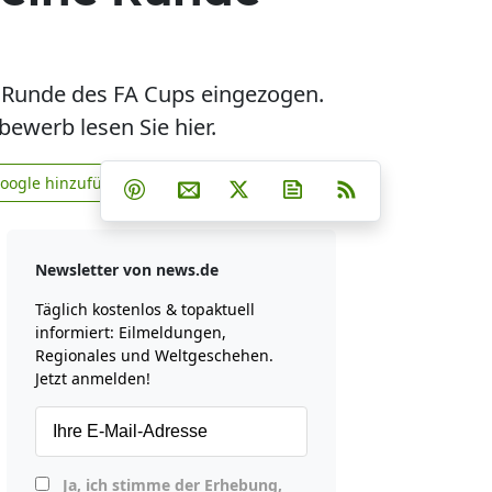
te Runde des FA Cups eingezogen.
ewerb lesen Sie hier.
Teilen auf Facebook
Teilen auf Whatsapp
Teilen auf Telegram
Google hinzufügen
Teilen auf Pinterest
Per E-Mail teilen
Post auf X
Newsletter abonniere
RSS
news.de zu Google hinzufügen
Newsletter von news.de
Täglich kostenlos & topaktuell
informiert: Eilmeldungen,
Regionales und Weltgeschehen.
Jetzt anmelden!
Ja, ich stimme der Erhebung,