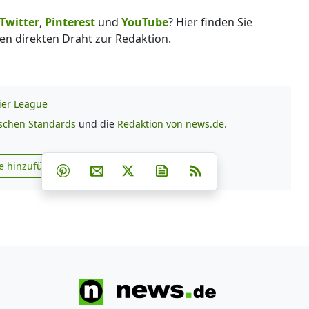
Twitter
,
Pinterest
und
YouTube
? Hier finden Sie
en direkten Draht zur Redaktion.
ier League
ischen Standards
und die
Redaktion von news.de.
Teilen auf Facebook
Teilen auf Whatsapp
Teilen auf Telegram
e hinzufügen
Teilen auf Pinterest
Per E-Mail teilen
Post auf X
Newsletter abonnieren
RSS
s.de zu Google hinzufügen