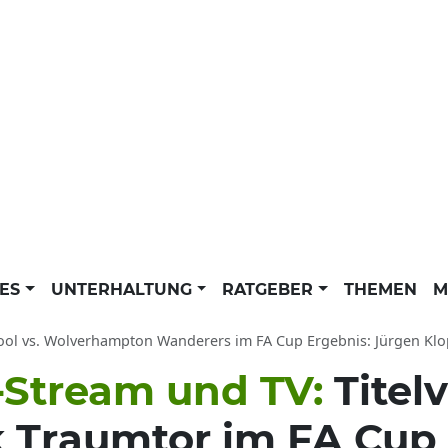
LES
UNTERHALTUNG
RATGEBER
THEMEN
M
ool vs. Wolverhampton Wanderers im FA Cup Ergebnis: Jürgen Klopps
e-Stream und TV:
Titel
k Traumtor im FA Cup