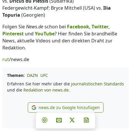
vs.
Dricus du Plessis
(Südafrika)
Federgewicht-Kampf: Bryce Mitchell (USA) vs.
Ilia
Topuria
(Georgien)
Folgen Sie
News.de
schon bei
Facebook
,
Twitter
,
Pinterest
und
YouTube
? Hier finden Sie brandheiße
News, aktuelle Videos und den direkten Draht zur
Redaktion.
rut
/news.de
Themen:
DAZN
UFC
Erfahren Sie hier mehr über die
journalistischen Standards
und die
Redaktion von news.de.
news.de zu Google hinzufügen
news.de zu Google hinzufüg
Teilen auf Facebook
Teilen auf Whatsapp
Teilen auf Telegram
Teilen auf Pinterest
Per E-Mail teilen
Post auf X
Newsletter abonni