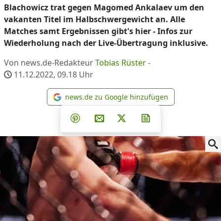
Blachowicz trat gegen Magomed Ankalaev um den
vakanten Titel im Halbschwergewicht an. Alle
Matches samt Ergebnissen gibt's hier - Infos zur
Wiederholung nach der Live-Übertragung inklusive.
Von news.de-Redakteur
Tobias Rüster
-
11.12.2022, 09.18
Uhr
news.de zu Google hinzufügen
news.de zu Google hinzufüg
Teilen auf Facebook
Teilen auf Whatsapp
Teilen auf Telegram
Teilen auf Pinterest
Per E-Mail teilen
Post auf X
Newsletter abonni