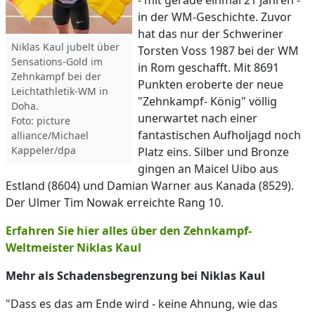
- mit gerade einmal 21 Jahren -
in der WM-Geschichte. Zuvor
hat das nur der Schweriner
Niklas Kaul jubelt über
Torsten Voss 1987 bei der WM
Sensations-Gold im
in Rom geschafft. Mit 8691
Zehnkampf bei der
Punkten eroberte der neue
Leichtathletik-WM in
"Zehnkampf- König" völlig
Doha.
unerwartet nach einer
Foto: picture
fantastischen Aufholjagd noch
alliance/Michael
Kappeler/dpa
Platz eins. Silber und Bronze
gingen an Maicel Uibo aus
Estland (8604) und Damian Warner aus Kanada (8529).
Der Ulmer Tim Nowak erreichte Rang 10.
Erfahren Sie hier alles über den Zehnkampf-
Weltmeister Niklas Kaul
Mehr als Schadensbegrenzung bei Niklas Kaul
"Dass es das am Ende wird - keine Ahnung, wie das