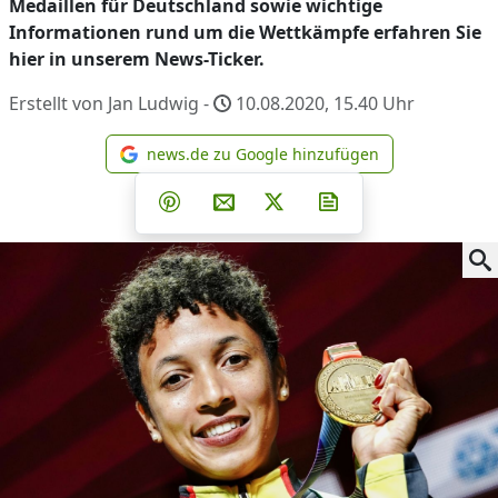
Medaillen für Deutschland sowie wichtige
Informationen rund um die Wettkämpfe erfahren Sie
hier in unserem News-Ticker.
Erstellt von Jan Ludwig -
10.08.2020, 15.40
Uhr
news.de zu Google hinzufügen
news.de zu Google hinzufüg
Teilen auf Facebook
Teilen auf Whatsapp
Teilen auf Telegram
Teilen auf Pinterest
Per E-Mail teilen
Post auf X
Newsletter abonni