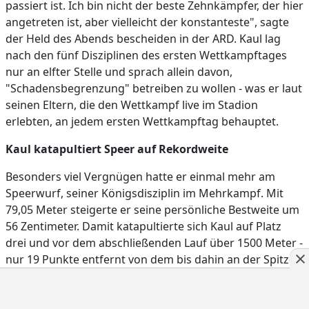
passiert ist. Ich bin nicht der beste Zehnkämpfer, der hier
angetreten ist, aber vielleicht der konstanteste", sagte
der Held des Abends bescheiden in der ARD. Kaul lag
nach den fünf Disziplinen des ersten Wettkampftages
nur an elfter Stelle und sprach allein davon,
"Schadensbegrenzung" betreiben zu wollen - was er laut
seinen Eltern, die den Wettkampf live im Stadion
erlebten, an jedem ersten Wettkampftag behauptet.
Kaul katapultiert Speer auf Rekordweite
Besonders viel Vergnügen hatte er einmal mehr am
Speerwurf, seiner Königsdisziplin im Mehrkampf. Mit
79,05 Meter steigerte er seine persönliche Bestweite um
56 Zentimeter. Damit katapultierte sich Kaul auf Platz
drei und vor dem abschließenden Lauf über 1500 Meter -
nur 19 Punkte entfernt von dem bis dahin an der Spitze
liegenden Uibo.
"Dafür muss man eine Peitsche im Arm haben", sagte