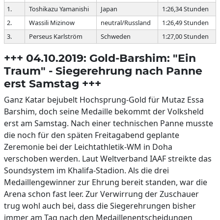
1.
Toshikazu Yamanishi
Japan
1:26,34 Stunden
2.
Wassili Mizinow
neutral/Russland
1:26,49 Stunden
3.
Perseus Karlström
Schweden
1:27,00 Stunden
+++ 04.10.2019: Gold-Barshim: "Ein
Traum" - Siegerehrung nach Panne
erst Samstag +++
Ganz Katar bejubelt Hochsprung-Gold für Mutaz Essa
Barshim, doch seine Medaille bekommt der Volksheld
erst am Samstag. Nach einer technischen Panne musste
die noch für den späten Freitagabend geplante
Zeremonie bei der Leichtathletik-WM in Doha
verschoben werden. Laut Weltverband IAAF streikte das
Soundsystem im Khalifa-Stadion. Als die drei
Medaillengewinner zur Ehrung bereit standen, war die
Arena schon fast leer. Zur Verwirrung der Zuschauer
trug wohl auch bei, dass die Siegerehrungen bisher
immer am Tag nach den Medaillenentscheidungen