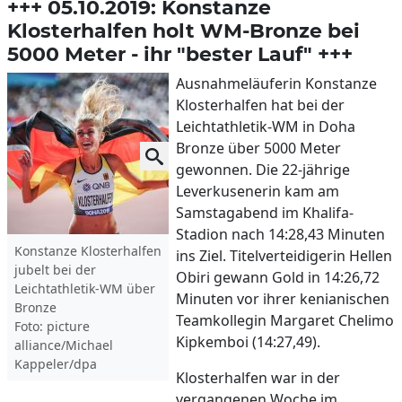
+++ 05.10.2019: Konstanze
Klosterhalfen holt WM-Bronze bei
5000 Meter - ihr "bester Lauf" +++
Ausnahmeläuferin Konstanze
Klosterhalfen hat bei der
Leichtathletik-WM in Doha
Bronze über 5000 Meter
gewonnen. Die 22-jährige
Leverkusenerin kam am
Samstagabend im Khalifa-
Stadion nach 14:28,43 Minuten
Konstanze Klosterhalfen
ins Ziel. Titelverteidigerin Hellen
jubelt bei der
Obiri gewann Gold in 14:26,72
Leichtathletik-WM über
Minuten vor ihrer kenianischen
Bronze
Teamkollegin Margaret Chelimo
Foto: picture
Kipkemboi (14:27,49).
alliance/Michael
Kappeler/dpa
Klosterhalfen war in der
vergangenen Woche im