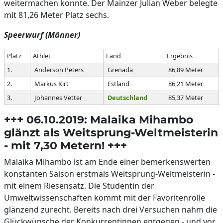
weitermachen konnte. Der Mainzer Julian Weber belegte
mit 81,26 Meter Platz sechs.
Speerwurf (Männer)
Platz
Athlet
Land
Ergebnis
1.
Anderson Peters
Grenada
86,89 Meter
2.
Markus Kirt
Estland
86,21 Meter
3.
Johannes Vetter
Deutschland
85,37 Meter
+++ 06.10.2019: Malaika Mihambo
glänzt als Weitsprung-Weltmeisterin
- mit 7,30 Metern! +++
Malaika Mihambo ist am Ende einer bemerkenswerten
konstanten Saison erstmals Weitsprung-Weltmeisterin -
mit einem Riesensatz. Die Studentin der
Umweltwissenschaften kommt mit der Favoritenrolle
glänzend zurecht. Bereits nach drei Versuchen nahm die
Glückwünsche der Konkurrentinnen entgegen - und vor