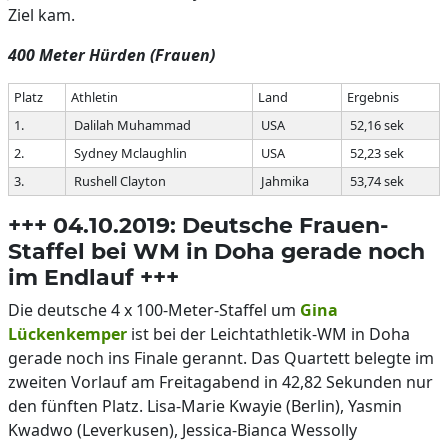
Ziel kam.
400 Meter Hürden (Frauen)
Platz
Athletin
Land
Ergebnis
1.
Dalilah Muhammad
USA
52,16 sek
2.
Sydney Mclaughlin
USA
52,23 sek
3.
Rushell Clayton
Jahmika
53,74 sek
+++ 04.10.2019: Deutsche Frauen-
Staffel bei WM in Doha gerade noch
im Endlauf +++
Die deutsche 4 x 100-Meter-Staffel um
Gina
Lückenkemper
ist bei der Leichtathletik-WM in Doha
gerade noch ins Finale gerannt. Das Quartett belegte im
zweiten Vorlauf am Freitagabend in 42,82 Sekunden nur
den fünften Platz. Lisa-Marie Kwayie (Berlin), Yasmin
Kwadwo (Leverkusen), Jessica-Bianca Wessolly