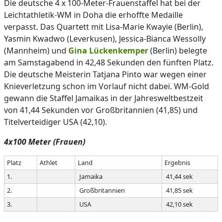
Die deutsche 4 x 100-Meter-Frauenstaffel hat bei der
Leichtathletik-WM in Doha die erhoffte Medaille
verpasst. Das Quartett mit Lisa-Marie Kwayie (Berlin),
Yasmin Kwadwo (Leverkusen), Jessica-Bianca Wessolly
(Mannheim) und
Gina Lückenkemper
(Berlin) belegte
am Samstagabend in 42,48 Sekunden den fünften Platz.
Die deutsche Meisterin Tatjana Pinto war wegen einer
Knieverletzung schon im Vorlauf nicht dabei. WM-Gold
gewann die Staffel Jamaikas in der Jahresweltbestzeit
von 41,44 Sekunden vor Großbritannien (41,85) und
Titelverteidiger USA (42,10).
4x100 Meter (Frauen)
Platz
Athlet
Land
Ergebnis
1.
Jamaika
41,44 sek
2.
Großbritannien
41,85 sek
3.
USA
42,10 sek