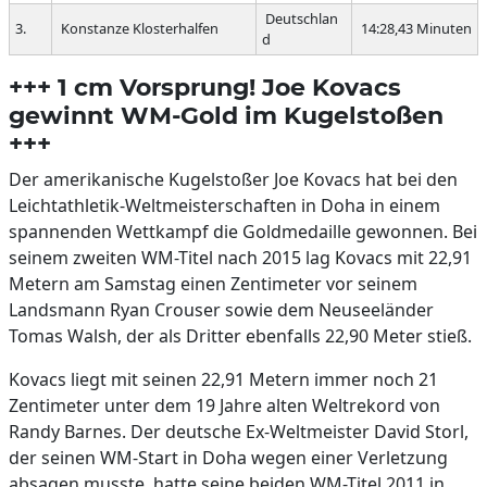
Deutschlan
3.
Konstanze Klosterhalfen
14:28,43 Minuten
d
+++ 1 cm Vorsprung! Joe Kovacs
gewinnt WM-Gold im Kugelstoßen
+++
Der amerikanische Kugelstoßer Joe Kovacs hat bei den
Leichtathletik-Weltmeisterschaften in Doha in einem
spannenden Wettkampf die Goldmedaille gewonnen. Bei
seinem zweiten WM-Titel nach 2015 lag Kovacs mit 22,91
Metern am Samstag einen Zentimeter vor seinem
Landsmann Ryan Crouser sowie dem Neuseeländer
Tomas Walsh, der als Dritter ebenfalls 22,90 Meter stieß.
Kovacs liegt mit seinen 22,91 Metern immer noch 21
Zentimeter unter dem 19 Jahre alten Weltrekord von
Randy Barnes. Der deutsche Ex-Weltmeister David Storl,
der seinen WM-Start in Doha wegen einer Verletzung
absagen musste, hatte seine beiden WM-Titel 2011 in