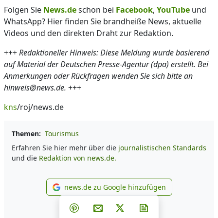
Folgen Sie
News.de
schon bei
Facebook
,
YouTube
und
WhatsApp? Hier finden Sie brandheiße News, aktuelle
Videos und den direkten Draht zur Redaktion.
+++
Redaktioneller Hinweis: Diese Meldung wurde basierend
auf Material der Deutschen Presse-Agentur (dpa) erstellt. Bei
Anmerkungen oder Rückfragen wenden Sie sich bitte an
hinweis@news.de.
+++
kns
/roj/news.de
Themen:
Tourismus
Erfahren Sie hier mehr über die
journalistischen Standards
und die
Redaktion von news.de.
news.de zu Google hinzufügen
news.de zu Google hinzufüg
Teilen auf Facebook
Teilen auf Whatsapp
Teilen auf Telegram
Teilen auf Pinterest
Per E-Mail teilen
Post auf X
Newsletter abonni