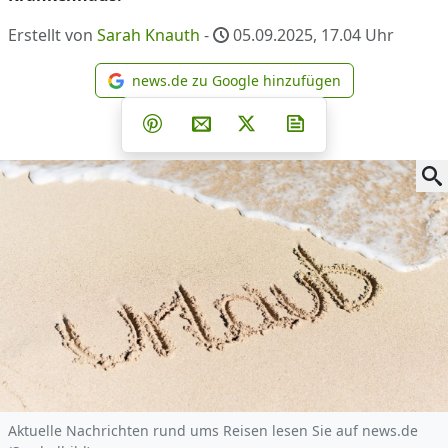
Erstellt von
Sarah Knauth
-
05.09.2025, 17.04
Uhr
news.de zu Google hinzufügen
news.de zu Google hinzufüg
Teilen auf Facebook
Teilen auf Whatsapp
Teilen auf Telegram
Teilen auf Pinterest
Per E-Mail teilen
Post auf X
Newsletter abonni
Aktuelle Nachrichten rund ums Reisen lesen Sie auf news.de