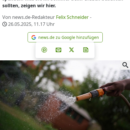
sollten, zeigen wir hier.
Von news.de-Redakteur
Felix Schneider
-
26.05.2025, 11.17
Uhr
news.de zu Google hinzufügen
news.de zu Google hinzufüg
Teilen auf Facebook
Teilen auf Whatsapp
Teilen auf Telegram
Teilen auf Pinterest
Per E-Mail teilen
Post auf X
Newsletter abonni