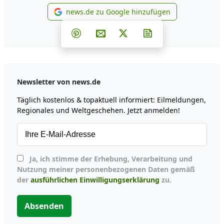
news.de zu Google hinzufügen
news.de zu Google hinzufüg
Teilen auf Facebook
Teilen auf Whatsapp
Teilen auf Telegram
Teilen auf Pinterest
Per E-Mail teilen
Post auf X
Newsletter abonni
Newsletter von news.de
Täglich kostenlos & topaktuell informiert: Eilmeldungen,
Regionales und Weltgeschehen. Jetzt anmelden!
Ja, ich stimme der Erhebung, Verarbeitung und
Nutzung meiner personenbezogenen Daten gemäß
der
ausführlichen Einwilligungserklärung
zu.
Absenden