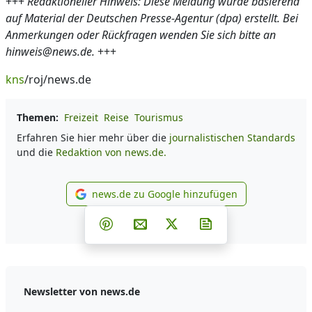
+++
Redaktioneller Hinweis: Diese Meldung wurde basierend
auf Material der Deutschen Presse-Agentur (dpa) erstellt. Bei
Anmerkungen oder Rückfragen wenden Sie sich bitte an
hinweis@news.de.
+++
kns
/roj/news.de
Themen:
Freizeit
Reise
Tourismus
Erfahren Sie hier mehr über die
journalistischen Standards
und die
Redaktion von news.de.
news.de zu Google hinzufügen
news.de zu Google hinzufüg
Teilen auf Facebook
Teilen auf Whatsapp
Teilen auf Telegram
Teilen auf Pinterest
Per E-Mail teilen
Post auf X
Newsletter abonni
Newsletter von news.de