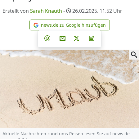
Erstellt von
Sarah Knauth
-
26.02.2025, 11.52
Uhr
news.de zu Google hinzufügen
news.de zu Google hinzufüg
Teilen auf Facebook
Teilen auf Whatsapp
Teilen auf Telegram
Teilen auf Pinterest
Per E-Mail teilen
Post auf X
Newsletter abonni
Aktuelle Nachrichten rund ums Reisen lesen Sie auf news.de