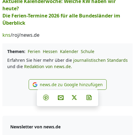
Aktuelle Kalenderwoche: Welche KW haben wir
heute?
Die Ferien-Termine 2026 für alle Bundesländer im
Überblick
kns
/roj/news.de
Themen:
Ferien
Hessen
Kalender
Schule
Erfahren Sie hier mehr über die
journalistischen Standards
und die
Redaktion von news.de.
news.de zu Google hinzufügen
news.de zu Google hinzufüg
Teilen auf Facebook
Teilen auf Whatsapp
Teilen auf Telegram
Teilen auf Pinterest
Per E-Mail teilen
Post auf X
Newsletter abonni
Newsletter von news.de