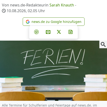
Von news.de-Redakteurin
Sarah Knauth
-
10.08.2026, 02.05
Uhr
news.de zu Google hinzufügen
news.de zu Google hinzufüg
Teilen auf Facebook
Teilen auf Whatsapp
Teilen auf Telegram
Teilen auf Pinterest
Per E-Mail teilen
Post auf X
Newsletter abonni
Alle Termine für Schulferien und Feiertage auf news.de. im