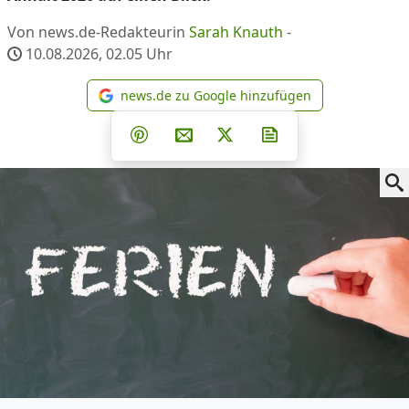
Von news.de-Redakteurin
Sarah Knauth
-
10.08.2026, 02.05
Uhr
news.de zu Google hinzufügen
news.de zu Google hinzufüg
Teilen auf Facebook
Teilen auf Whatsapp
Teilen auf Telegram
Teilen auf Pinterest
Per E-Mail teilen
Post auf X
Newsletter abonni