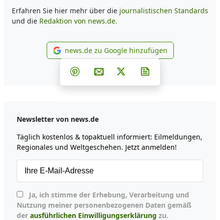
Erfahren Sie hier mehr über die
journalistischen Standards
und die
Redaktion von news.de.
news.de zu Google hinzufügen
news.de zu Google hinzufüg
Teilen auf Facebook
Teilen auf Whatsapp
Teilen auf Telegram
Teilen auf Pinterest
Per E-Mail teilen
Post auf X
Newsletter abonni
Newsletter von news.de
Täglich kostenlos & topaktuell informiert: Eilmeldungen,
Regionales und Weltgeschehen. Jetzt anmelden!
Ja, ich stimme der Erhebung, Verarbeitung und
Nutzung meiner personenbezogenen Daten gemäß
der
ausführlichen Einwilligungserklärung
zu.