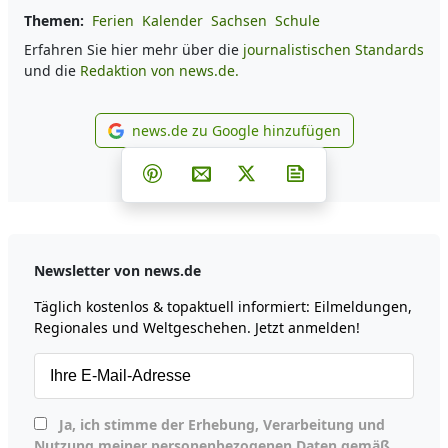
Themen:
Ferien
Kalender
Sachsen
Schule
Erfahren Sie hier mehr über die
journalistischen Standards
und die
Redaktion von news.de.
news.de zu Google hinzufügen
news.de zu Google hinzufüg
Teilen auf Facebook
Teilen auf Whatsapp
Teilen auf Telegram
Teilen auf Pinterest
Per E-Mail teilen
Post auf X
Newsletter abonni
Newsletter von news.de
Täglich kostenlos & topaktuell informiert: Eilmeldungen,
Regionales und Weltgeschehen. Jetzt anmelden!
Ja, ich stimme der Erhebung, Verarbeitung und
Nutzung meiner personenbezogenen Daten gemäß