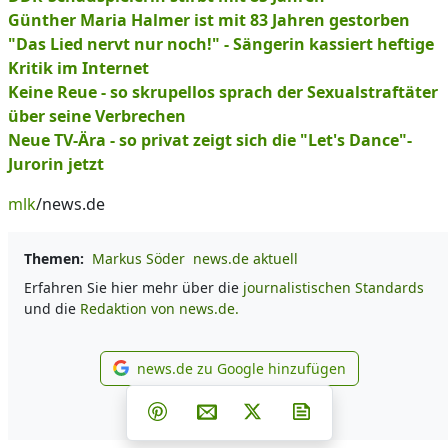
Günther Maria Halmer ist mit 83 Jahren gestorben
"Das Lied nervt nur noch!" - Sängerin kassiert heftige
Kritik im Internet
Keine Reue - so skrupellos sprach der Sexualstraftäter
über seine Verbrechen
Neue TV-Ära - so privat zeigt sich die "Let's Dance"-
Jurorin jetzt
mlk
/news.de
Themen:
Markus Söder
news.de aktuell
Erfahren Sie hier mehr über die
journalistischen Standards
und die
Redaktion von news.de.
news.de zu Google hinzufügen
news.de zu Google hinzufüg
Teilen auf Facebook
Teilen auf Whatsapp
Teilen auf Telegram
Teilen auf Pinterest
Per E-Mail teilen
Post auf X
Newsletter abonn