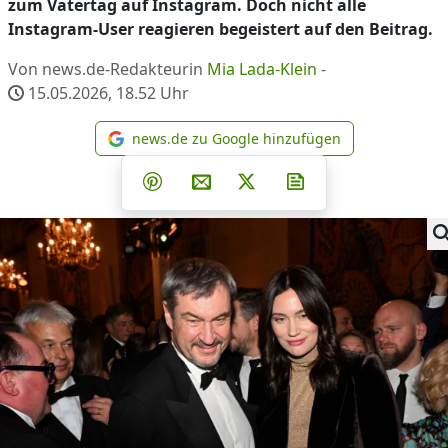
zum Vatertag auf Instagram. Doch nicht alle
Instagram-User reagieren begeistert auf den Beitrag.
Von news.de-Redakteurin
Mia Lada-Klein
-
15.05.2026, 18.52
Uhr
news.de zu Google hinzufügen
news.de zu Google hinzufüg
Teilen auf Facebook
Teilen auf Whatsapp
Teilen auf Telegram
Teilen auf Pinterest
Per E-Mail teilen
Post auf X
Newsletter abonni