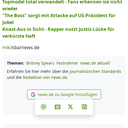
Topmodel total verwandelt - Fans erkennen sie nicht
wieder
"The Boss" sorgt mit Attacke auf US-Präsident für
Jubel
Knast-Aus in Sicht - Rapper nutzt Justiz-Lücke für
verkürzte Haft
mlk
/sba/news.de
Themen:
Britney Spears
Festnahme
news.de aktuell
Erfahren Sie hier mehr über die
journalistischen Standards
und die
Redaktion von news.de.
news.de zu Google hinzufügen
news.de zu Google hinzufüg
Teilen auf Facebook
Teilen auf Whatsapp
Teilen auf Telegram
Teilen auf Pinterest
Per E-Mail teilen
Post auf X
Newsletter abonni