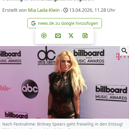
Erstellt von
Mia Lada-Klein
-
13.04.2026, 11.28
Uhr
news.de zu Google hinzufügen
news.de zu Google hinzufüg
Teilen auf Facebook
Teilen auf Whatsapp
Teilen auf Telegram
Teilen auf Pinterest
Per E-Mail teilen
Post auf X
Newsletter abonni
Nach Festnahme: Britney Spears geht freiwillig in den Entzug!