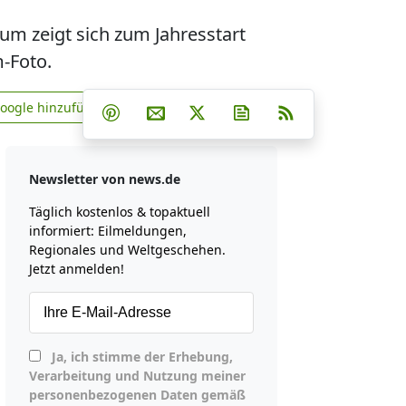
lum zeigt sich zum Jahresstart
-Foto.
Teilen auf Facebook
Teilen auf Whatsapp
Teilen auf Telegram
Google hinzufügen
Teilen auf Pinterest
Per E-Mail teilen
Post auf X
Newsletter abonniere
RSS
news.de zu Google hinzufügen
Newsletter von news.de
Täglich kostenlos & topaktuell
informiert: Eilmeldungen,
Regionales und Weltgeschehen.
Jetzt anmelden!
Ja, ich stimme der Erhebung,
Verarbeitung und Nutzung meiner
personenbezogenen Daten gemäß