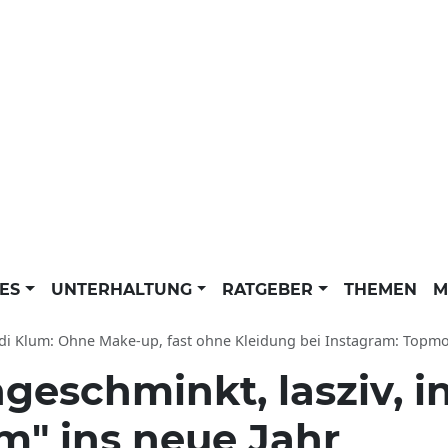
LES
UNTERHALTUNG
RATGEBER
THEMEN
M
i Klum: Ohne Make-up, fast ohne Kleidung bei Instagram: Topmodel verfü
geschminkt, lasziv, i
um" ins neue Jahr