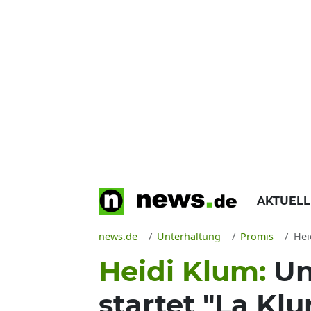
AKTUEL
news.de
Unterhaltung
Promis
Heid
Heidi Klum:
Un
startet "La Kl