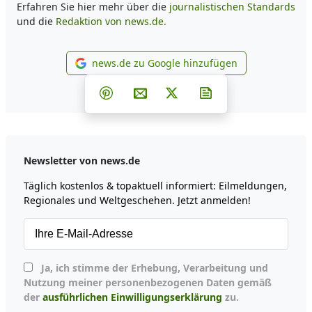
Erfahren Sie hier mehr über die
journalistischen Standards
und die
Redaktion von news.de.
news.de zu Google hinzufügen
news.de zu Google hinzufüg
Teilen auf Facebook
Teilen auf Whatsapp
Teilen auf Telegram
Teilen auf Pinterest
Per E-Mail teilen
Post auf X
Newsletter abonni
Newsletter von news.de
Täglich kostenlos & topaktuell informiert: Eilmeldungen,
Regionales und Weltgeschehen. Jetzt anmelden!
Ja, ich stimme der Erhebung, Verarbeitung und
Nutzung meiner personenbezogenen Daten gemäß
der
ausführlichen Einwilligungserklärung
zu.