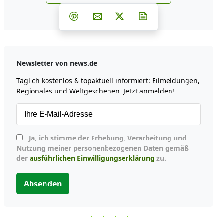
news.de zu Google hinzufüg
Teilen auf Facebook
Teilen auf Whatsapp
Teilen auf Telegram
Teilen auf Pinterest
Per E-Mail teilen
Post auf X
Newsletter abonni
Newsletter von news.de
Täglich kostenlos & topaktuell informiert: Eilmeldungen,
Regionales und Weltgeschehen. Jetzt anmelden!
Ja, ich stimme der Erhebung, Verarbeitung und
Nutzung meiner personenbezogenen Daten gemäß
der
ausführlichen Einwilligungserklärung
zu.
Absenden