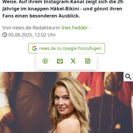
Weise. Auf ihrem Instagram-Kanal zeigt sich die 29-
Jährige im knappen Häkel-Bikini - und gönnt ihren
Fans einen besonderen Ausblick.
Von news.de-Redakteurin
Ines Fedder
-
05.06.2025, 12.02
Uhr
news.de zu Google hinzufügen
news.de zu Google hinzufüg
Teilen auf Facebook
Teilen auf Whatsapp
Teilen auf Telegram
Teilen auf Pinterest
Per E-Mail teilen
Post auf X
Newsletter abonni