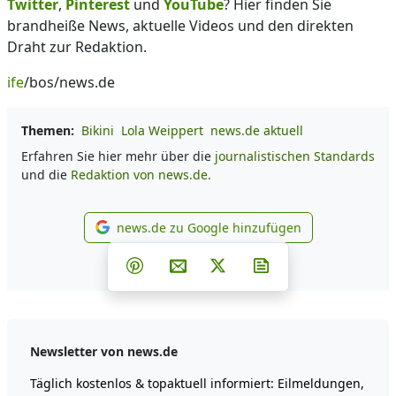
Twitter
,
Pinterest
und
YouTube
? Hier finden Sie
brandheiße News, aktuelle Videos und den direkten
Draht zur Redaktion.
ife
/bos/news.de
Themen:
Bikini
Lola Weippert
news.de aktuell
Erfahren Sie hier mehr über die
journalistischen Standards
und die
Redaktion von news.de.
news.de zu Google hinzufügen
news.de zu Google hinzufüg
Teilen auf Facebook
Teilen auf Whatsapp
Teilen auf Telegram
Teilen auf Pinterest
Per E-Mail teilen
Post auf X
Newsletter abonni
Newsletter von news.de
Täglich kostenlos & topaktuell informiert: Eilmeldungen,