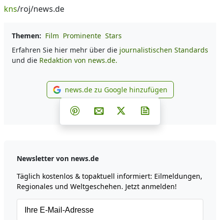
kns
/roj/news.de
Themen:
Film
Prominente
Stars
Erfahren Sie hier mehr über die
journalistischen Standards
und die
Redaktion von news.de.
news.de zu Google hinzufügen
news.de zu Google hinzufüg
Teilen auf Facebook
Teilen auf Whatsapp
Teilen auf Telegram
Teilen auf Pinterest
Per E-Mail teilen
Post auf X
Newsletter abonni
Newsletter von news.de
Täglich kostenlos & topaktuell informiert: Eilmeldungen,
Regionales und Weltgeschehen. Jetzt anmelden!