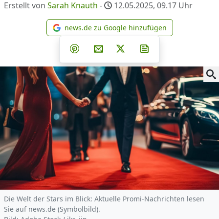
Erstellt von
Sarah Knauth
-
12.05.2025, 09.17
Uhr
news.de zu Google hinzufügen
news.de zu Google hinzufüg
Teilen auf Facebook
Teilen auf Whatsapp
Teilen auf Telegram
Teilen auf Pinterest
Per E-Mail teilen
Post auf X
Newsletter abonni
Die Welt der Stars im Blick: Aktuelle Promi-Nachrichten lesen
Sie auf news.de (Symbolbild).