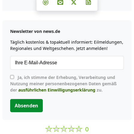
Teilen auf Facebook
Teilen auf Whatsapp
Teilen auf Telegram
Teilen auf Pinterest
Per E-Mail teilen
Post auf X
Newsletter abonni
Newsletter von news.de
Täglich kostenlos & topaktuell informiert: Eilmeldungen,
Regionales und Weltgeschehen. Jetzt anmelden!
Ja, ich stimme der Erhebung, Verarbeitung und
Nutzung meiner personenbezogenen Daten gemäß
der
ausführlichen Einwilligungserklärung
zu.
Absenden
0