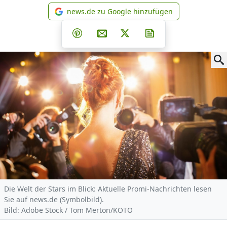
news.de zu Google hinzufügen
news.de zu Google hinzufüg
Teilen auf Facebook
Teilen auf Whatsapp
Teilen auf Telegram
Teilen auf Pinterest
Per E-Mail teilen
Post auf X
Newsletter abonni
Die Welt der Stars im Blick: Aktuelle Promi-Nachrichten lesen
Sie auf news.de (Symbolbild).
Bild: Adobe Stock / Tom Merton/KOTO