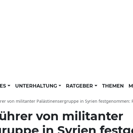
LES
UNTERHALTUNG
RATGEBER
THEMEN
M
er von militanter Palästinensergruppe in Syrien festgenommen: Promi News der
ührer von militanter
gruppe in Syrien fe