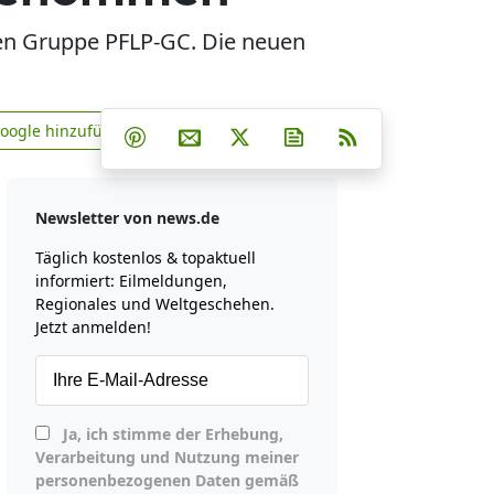
nten Gruppe PFLP-GC. Die neuen
Teilen auf Facebook
Teilen auf Whatsapp
Teilen auf Telegram
Google hinzufügen
Teilen auf Pinterest
Per E-Mail teilen
Post auf X
Newsletter abonniere
RSS
news.de zu Google hinzufügen
Newsletter von news.de
Täglich kostenlos & topaktuell
informiert: Eilmeldungen,
Regionales und Weltgeschehen.
Jetzt anmelden!
Ja, ich stimme der Erhebung,
Verarbeitung und Nutzung meiner
personenbezogenen Daten gemäß