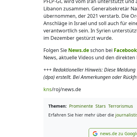
PFLP-GC wird vom Iran unterstützt und a
Libanon zusammen. Generalsekretär Nad
übernommen, der 2021 verstarb. Die Org
Anschläge in Israel und soll auch für e
verantwortlich sein. In Syrien unterstü
im Dezember gestürzt wurde.
Folgen Sie
News.de
schon bei
Facebook
News, aktuelle Videos und den direkten 
+++
Redaktioneller Hinweis: Diese Meldung
(dpa) erstellt. Bei Anmerkungen oder Rückf
kns
/roj/news.de
Themen:
Prominente
Stars
Terrorismus
Erfahren Sie hier mehr über die
journalist
news.de zu Googl
new