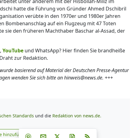
rbeitet unter anderem mit der Hisbollah-Miliz im
schi hatte die Führung von Gründer Ahmed Dschibril
anisation verübte in den 1970er und 1980er Jahren
inen Bombenanschlag auf ein Flugzeug mit 47 Toten
tzte sie den früheren Machthaber Baschar al-Assad, der
,
YouTube
und WhatsApp? Hier finden Sie brandheiße
Draht zur Redaktion.
 wurde basierend auf Material der Deutschen Presse-Agentur
ragen wenden Sie sich bitte an hinweis@news.de.
+++
ischen Standards
und die
Redaktion von news.de.
Teilen auf Facebook
Teilen auf Whatsapp
Teilen auf Telegram
e hinzufügen
Teilen auf Pinterest
Per E-Mail teilen
Post auf X
Newsletter abonnieren
RSS
s.de zu Google hinzufügen