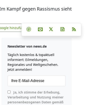
. Im Kampf gegen Rassismus sieht
Teilen auf Facebook
Teilen auf Whatsapp
Teilen auf Telegram
Google hinzufügen
Teilen auf Pinterest
Per E-Mail teilen
Post auf X
Newsletter abonniere
RSS
news.de zu Google hinzufügen
Newsletter von news.de
Täglich kostenlos & topaktuell
informiert: Eilmeldungen,
Regionales und Weltgeschehen.
Jetzt anmelden!
Ja, ich stimme der Erhebung,
Verarbeitung und Nutzung meiner
personenbezogenen Daten gemäß