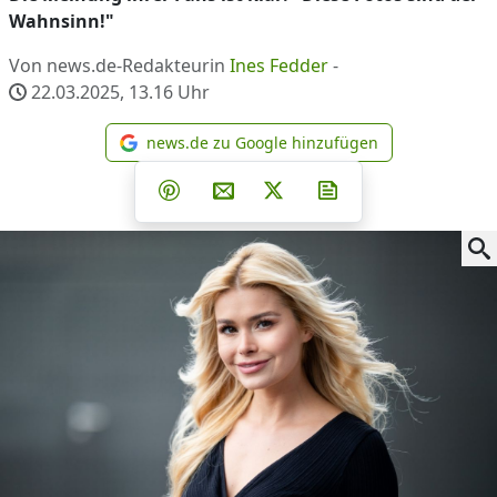
Wahnsinn!"
Von news.de-Redakteurin
Ines Fedder
-
22.03.2025, 13.16
Uhr
news.de zu Google hinzufügen
news.de zu Google hinzufüg
Teilen auf Facebook
Teilen auf Whatsapp
Teilen auf Telegram
Teilen auf Pinterest
Per E-Mail teilen
Post auf X
Newsletter abonni