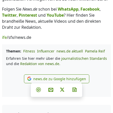
Folgen Sie
News.de
schon bei
WhatsApp
,
Facebook
,
Twitter
,
Pinterest
und
YouTube
? Hier finden Sie
brandheiße News, aktuelle Videos und den direkten
Draht zur Redaktion.
ife
/sfx/news.de
Themen:
Fitness
Influencer
news.de aktuell
Pamela Reif
Erfahren Sie hier mehr über die
journalistischen Standards
und die
Redaktion von news.de.
news.de zu Google hinzufügen
news.de zu Google hinzufüg
Teilen auf Facebook
Teilen auf Whatsapp
Teilen auf Telegram
Teilen auf Pinterest
Per E-Mail teilen
Post auf X
Newsletter abonni