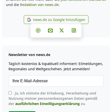
und die
Redaktion von news.de.
news.de zu Google hinzufügen
news.de zu Google hinzufüg
Teilen auf Facebook
Teilen auf Whatsapp
Teilen auf Telegram
Teilen auf Pinterest
Per E-Mail teilen
Post auf X
Newsletter abonni
Newsletter von news.de
Täglich kostenlos & topaktuell informiert: Eilmeldungen,
Regionales und Weltgeschehen. Jetzt anmelden!
Ja, ich stimme der Erhebung, Verarbeitung und
Nutzung meiner personenbezogenen Daten gemäß
der
ausführlichen Einwilligungserklärung
zu.