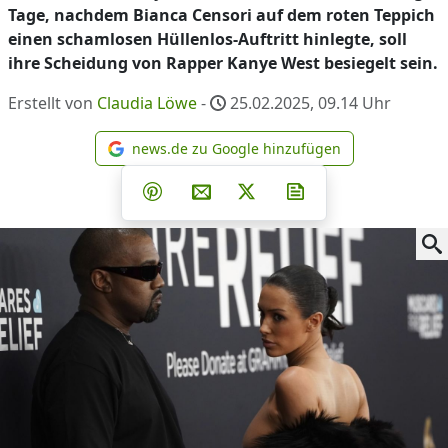
Tage, nachdem Bianca Censori auf dem roten Teppich
einen schamlosen Hüllenlos-Auftritt hinlegte, soll
ihre Scheidung von Rapper Kanye West besiegelt sein.
Erstellt von
Claudia Löwe
-
25.02.2025, 09.14
Uhr
news.de zu Google hinzufügen
news.de zu Google hinzufüg
Teilen auf Facebook
Teilen auf Whatsapp
Teilen auf Telegram
Teilen auf Pinterest
Per E-Mail teilen
Post auf X
Newsletter abonni