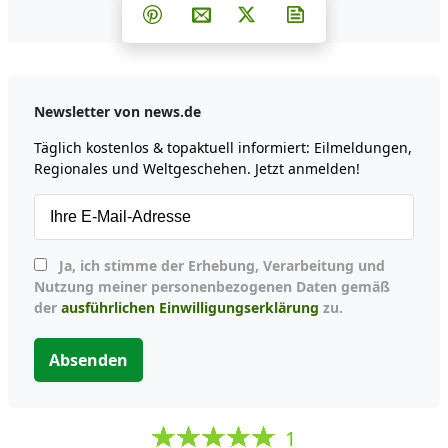
Teilen auf Facebook
Teilen auf Whatsapp
Teilen auf Telegram
Teilen auf Pinterest
Per E-Mail teilen
Post auf X
Newsletter abonni
Newsletter von news.de
Täglich kostenlos & topaktuell informiert: Eilmeldungen,
Regionales und Weltgeschehen. Jetzt anmelden!
Ja, ich stimme der Erhebung, Verarbeitung und
Nutzung meiner personenbezogenen Daten gemäß
der
ausführlichen Einwilligungserklärung
zu.
Absenden
1