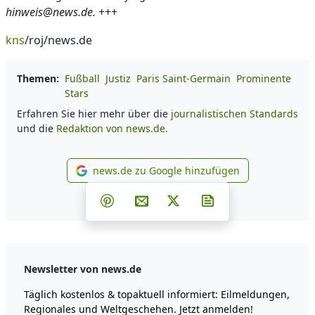
hinweis@news.de.
+++
kns
/roj/news.de
Themen:
Fußball
Justiz
Paris Saint-Germain
Prominente
Stars
Erfahren Sie hier mehr über die
journalistischen Standards
und die
Redaktion von news.de.
news.de zu Google hinzufügen
news.de zu Google hinzufüg
Teilen auf Facebook
Teilen auf Whatsapp
Teilen auf Telegram
Teilen auf Pinterest
Per E-Mail teilen
Post auf X
Newsletter abonni
Newsletter von news.de
Täglich kostenlos & topaktuell informiert: Eilmeldungen,
Regionales und Weltgeschehen. Jetzt anmelden!