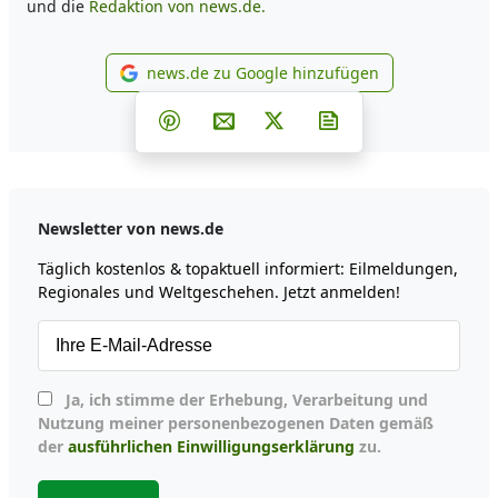
und die
Redaktion von news.de.
news.de zu Google hinzufügen
news.de zu Google hinzufüg
Teilen auf Facebook
Teilen auf Whatsapp
Teilen auf Telegram
Teilen auf Pinterest
Per E-Mail teilen
Post auf X
Newsletter abonni
Newsletter von news.de
Täglich kostenlos & topaktuell informiert: Eilmeldungen,
Regionales und Weltgeschehen. Jetzt anmelden!
Ja, ich stimme der Erhebung, Verarbeitung und
Nutzung meiner personenbezogenen Daten gemäß
der
ausführlichen Einwilligungserklärung
zu.