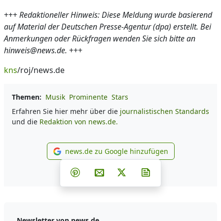
+++
Redaktioneller Hinweis: Diese Meldung wurde basierend
auf Material der Deutschen Presse-Agentur (dpa) erstellt. Bei
Anmerkungen oder Rückfragen wenden Sie sich bitte an
hinweis@news.de.
+++
kns
/roj/news.de
Themen:
Musik
Prominente
Stars
Erfahren Sie hier mehr über die
journalistischen Standards
und die
Redaktion von news.de.
news.de zu Google hinzufügen
news.de zu Google hinzufüg
Teilen auf Facebook
Teilen auf Whatsapp
Teilen auf Telegram
Teilen auf Pinterest
Per E-Mail teilen
Post auf X
Newsletter abonni
Newsletter von news.de