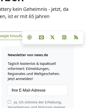
ery kein Geheimnis - jetzt, da
n, ist er mit 65 Jahren
Teilen auf Facebook
Teilen auf Whatsapp
Teilen auf Telegram
Google hinzufügen
Teilen auf Pinterest
Per E-Mail teilen
Post auf X
Newsletter abonniere
RSS
news.de zu Google hinzufügen
Newsletter von news.de
Täglich kostenlos & topaktuell
informiert: Eilmeldungen,
Regionales und Weltgeschehen.
Jetzt anmelden!
Ja, ich stimme der Erhebung,
Verarbeitung und Nutzung meiner