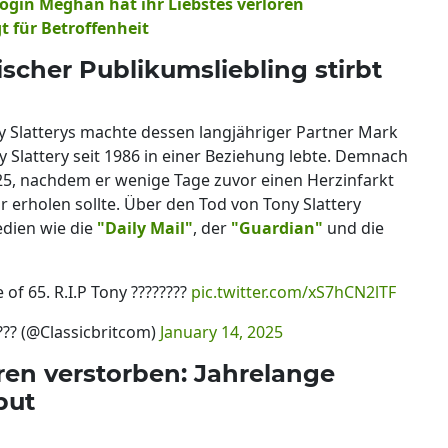
zogin Meghan hat ihr Liebstes verloren
gt für Betroffenheit
itischer Publikumsliebling stirbt
y Slatterys machte dessen langjähriger Partner Mark
 Slattery seit 1986 in einer Beziehung lebte. Demnach
025, nachdem er wenige Tage zuvor einen Herzinfarkt
hr erholen sollte. Über den Tod von Tony Slattery
edien wie die
"Daily Mail"
, der
"Guardian"
und die
of 65. R.I.P Tony ????????
pic.twitter.com/xS7hCN2lTF
???? (@Classicbritcom)
January 14, 2025
hren verstorben: Jahrelange
but