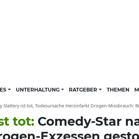
LES
UNTERHALTUNG
RATGEBER
THEMEN
M
 Slattery ist tot, Todesursache Herzinfarkt Drogen-Missbrauch: Britische Comed
st tot:
Comedy-Star n
rogen-Exzessen gest