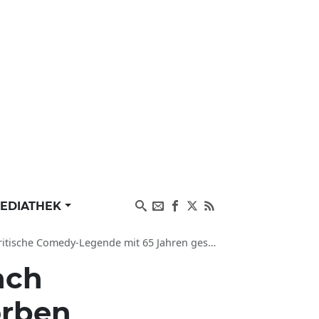
EDIATHEK
y-Legende mit 65 Jahren gestorben, Kollegen trauern
ach
orben