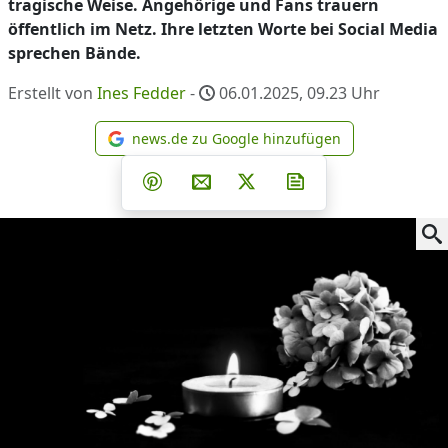
tragische Weise. Angehörige und Fans trauern
öffentlich im Netz. Ihre letzten Worte bei Social Media
sprechen Bände.
Erstellt von
Ines Fedder
-
06.01.2025, 09.23
Uhr
news.de zu Google hinzufügen
news.de zu Google hinzufüg
Teilen auf Facebook
Teilen auf Whatsapp
Teilen auf Telegram
Teilen auf Pinterest
Per E-Mail teilen
Post auf X
Newsletter abonni