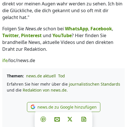
direkt vor meinen Augen wahr werden zu sehen. Ich bin
die Glückliche, die dich gekannt und so oft mit dir
gelacht hat."
Folgen Sie
News.de
schon bei
WhatsApp
,
Facebook
,
Twitter
,
Pinterest
und
YouTube
? Hier finden Sie
brandheiße News, aktuelle Videos und den direkten
Draht zur Redaktion.
ife
/loc/news.de
Themen:
news.de aktuell
Tod
Erfahren Sie hier mehr über die
journalistischen Standards
und die
Redaktion von news.de.
news.de zu Google hinzufügen
news.de zu Google hinzufüg
Teilen auf Facebook
Teilen auf Whatsapp
Teilen auf Telegram
Teilen auf Pinterest
Per E-Mail teilen
Post auf X
Newsletter abonni