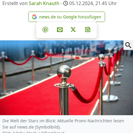
Erstellt von
Sarah Knauth
-
05.12.2024, 21.45
Uhr
news.de zu Google hinzufügen
news.de zu Google hinzufüg
Teilen auf Facebook
Teilen auf Whatsapp
Teilen auf Telegram
Teilen auf Pinterest
Per E-Mail teilen
Post auf X
Newsletter abonni
Die Welt der Stars im Blick: Aktuelle Promi-Nachrichten lesen
Sie auf news.de (Symbolbild).