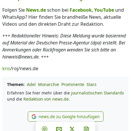
Folgen Sie
News.de
schon bei
Facebook
,
YouTube
und
WhatsApp? Hier finden Sie brandheiße News, aktuelle
Videos und den direkten Draht zur Redaktion.
+++
Redaktioneller Hinweis: Diese Meldung wurde basierend
auf Material der Deutschen Presse-Agentur (dpa) erstellt. Bei
Anmerkungen oder Rückfragen wenden Sie sich bitte an
hinweis@news.de.
+++
kns
/roj/news.de
Themen:
Adel
Monarchie
Prominente
Stars
Erfahren Sie hier mehr über die
journalistischen Standards
und die
Redaktion von news.de.
news.de zu Google hinzufügen
news.de zu Google hinzufüg
Teilen auf Facebook
Teilen auf Whatsapp
Teilen auf Telegram
Teilen auf Pinterest
Per E-Mail teilen
Post auf X
Newsletter abonni